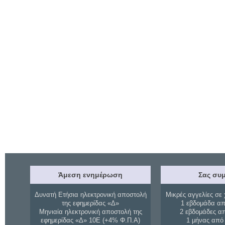
Άμεση ενημέρωση
Σας συμ
Δυνατή Ετήσια ηλεκτρονική αποστολή
Μικρές αγγελίες σε 
της εφημερίδας «Δ»
1 εβδομάδα απ
Μηνιαία ηλεκτρονική αποστολή της
2 εβδομάδες α
εφημερίδας «Δ» 10Ε (+4% Φ.Π.Α)
1 μήνας από