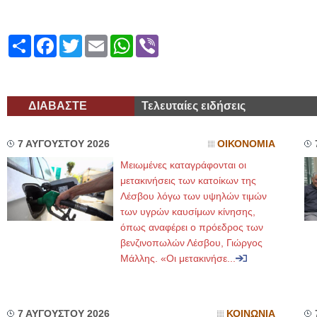
Share
Facebook
Twitter
Email
WhatsApp
Viber
ΔΙΑΒΑΣΤΕ
Τελευταίες ειδήσεις
7 ΑΥΓΟΥΣΤΟΥ 2026
ΟΙΚΟΝΟΜΙΑ
Μειωμένες καταγράφονται οι
μετακινήσεις των κατοίκων της
Λέσβου λόγω των υψηλών τιμών
των υγρών καυσίμων κίνησης,
όπως αναφέρει ο πρόεδρος των
βενζινοπωλών Λέσβου, Γιώργος
Μάλλης. «Οι μετακινήσε...
7 ΑΥΓΟΥΣΤΟΥ 2026
ΚΟΙΝΩΝΙΑ