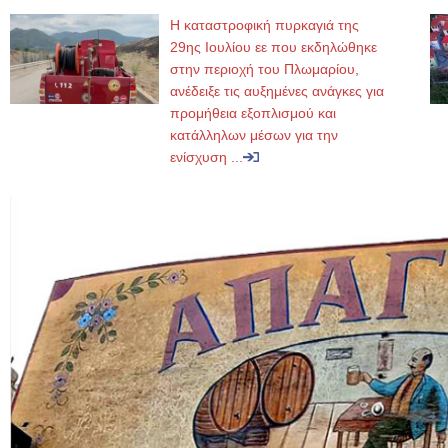
Η καταστροφική πυρκαγιά της
29ης Ιουλίου εε που εκδηλώθηκε
στην περιοχή του Πλωμαρίου,
ανέδειξε τις αυξημένες ανάγκες για
προμήθεια εξοπλισμού και
κατάλληλων μέσων για την
ενίσχυση ...