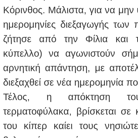
Κόρινθος. Μάλιστα, για να μην 
ΕΙΔΙΚΟΣ ΚΑΡΔΙΟΛΟ
ημερομηνίες διεξαγωγής των 
ΚΩΝΣΤΑΝΤΙ
Holter πίεση
Δοκιμασία 
ζήτησε από την Φίλια και τ
υπέρηχος
Μυτιλήνη Β
τηλ.2251302
Γέρα:Παπάδο
κύπελλο) να αγωνιστούν σή
aroniskos@
αρνητική απάντηση, με αποτέ
Φυσικοθεραπεύτρια M
Σταυρουλάκη
διεξαχθεί σε νέα ημερομηνία π
Πτυχιούχος 
ΑΤΕΙ Θεσσα
Σύμβαση μ
Τέλος, η απόκτηση το
Ασκληπιού 
Μυτιλήνη
τηλ. 22510-
τερματοφύλακα, βρίσκεται σε
του κίπερ καίει τους νησιώτε