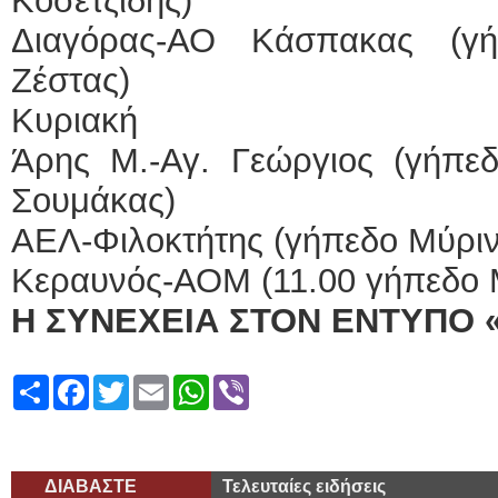
Κοσετζίδης)
Διαγόρας-ΑΟ Κάσπακας (γή
Ζέστας)
Κυριακή
Άρης Μ.-Αγ. Γεώργιος (γήπεδ
Σουμάκας)
ΑΕΛ-Φιλοκτήτης (γήπεδο Μύρινα
Κεραυνός-ΑΟΜ (11.00 γήπεδο Μ
Η ΣΥΝΕΧΕΙΑ ΣΤΟΝ ΕΝΤΥΠΟ 
Share
Facebook
Twitter
Email
WhatsApp
Viber
ΔΙΑΒΑΣΤΕ
Τελευταίες ειδήσεις