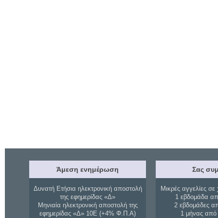
Άμεση ενημέρωση
Σας συμ
Δυνατή Ετήσια ηλεκτρονική αποστολή
Μικρές αγγελίες σε 
της εφημερίδας «Δ»
1 εβδομάδα απ
Μηνιαία ηλεκτρονική αποστολή της
2 εβδομάδες α
εφημερίδας «Δ» 10Ε (+4% Φ.Π.Α)
1 μήνας από