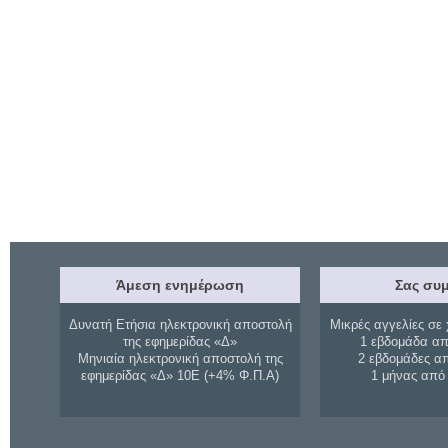
Άμεση ενημέρωση
Σας συμ
Δυνατή Ετήσια ηλεκτρονική αποστολή
Μικρές αγγελίες σε 
της εφημερίδας «Δ»
1 εβδομάδα απ
Μηνιαία ηλεκτρονική αποστολή της
2 εβδομάδες α
εφημερίδας «Δ» 10Ε (+4% Φ.Π.Α)
1 μήνας από