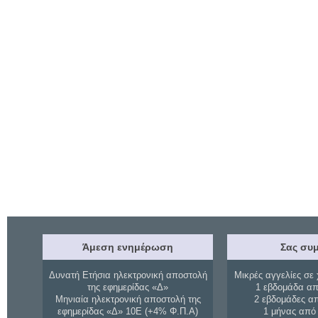
Άμεση ενημέρωση
Σας συμ
Δυνατή Ετήσια ηλεκτρονική αποστολή
Μικρές αγγελίες σε 
της εφημερίδας «Δ»
1 εβδομάδα απ
Μηνιαία ηλεκτρονική αποστολή της
2 εβδομάδες α
εφημερίδας «Δ» 10Ε (+4% Φ.Π.Α)
1 μήνας από