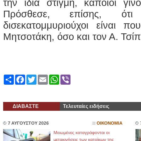
την ίδια στιγμή, κάποιοι γίνο
Πρόσθεσε, επίσης, ότ
δισεκατομμυριούχοι είναι πο
Μητσοτάκη, όσο και τον Α. Τσί
Share
Facebook
Twitter
Email
WhatsApp
Viber
ΔΙΑΒΑΣΤΕ
Τελευταίες ειδήσεις
7 ΑΥΓΟΥΣΤΟΥ 2026
ΟΙΚΟΝΟΜΙΑ
Μειωμένες καταγράφονται οι
μετακινήσεις των κατοίκων της