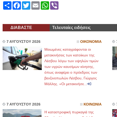
Share
Facebook
Twitter
Email
WhatsApp
Viber
ΔΙΑΒΑΣΤΕ
Τελευταίες ειδήσεις
7 ΑΥΓΟΥΣΤΟΥ 2026
ΟΙΚΟΝΟΜΙΑ
Μειωμένες καταγράφονται οι
μετακινήσεις των κατοίκων της
Λέσβου λόγω των υψηλών τιμών
των υγρών καυσίμων κίνησης,
όπως αναφέρει ο πρόεδρος των
βενζινοπωλών Λέσβου, Γιώργος
Μάλλης. «Οι μετακινήσε...
7 ΑΥΓΟΥΣΤΟΥ 2026
ΚΟΙΝΩΝΙΑ
Η καταστροφική πυρκαγιά της