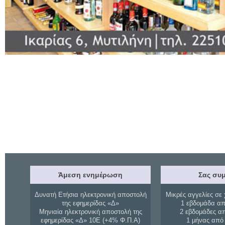
Άμεση ενημέρωση
Σας συμ
Δυνατή Ετήσια ηλεκτρονική αποστολή
Μικρές αγγελίες σε 
της εφημερίδας «Δ»
1 εβδομάδα απ
Μηνιαία ηλεκτρονική αποστολή της
2 εβδομάδες α
εφημερίδας «Δ» 10Ε (+4% Φ.Π.Α)
1 μήνας από