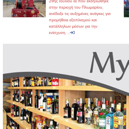
29ης Ιουλίου εε που εκδηλώθηκε
στην περιοχή του Πλωμαρίου,
ανέδειξε τις αυξημένες ανάγκες για
προμήθεια εξοπλισμού και
κατάλληλων μέσων για την
ενίσχυση ...