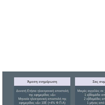
Άμεση ενημέρωση
Σας συμ
Δυνατή Ετήσια ηλεκτρονική αποστολή
Μικρές αγγελίες σε 
της εφημερίδας «Δ»
1 εβδομάδα απ
Μηνιαία ηλεκτρονική αποστολή της
2 εβδομάδες α
εφημερίδας «Δ» 10Ε (+4% Φ.Π.Α)
1 μήνας από