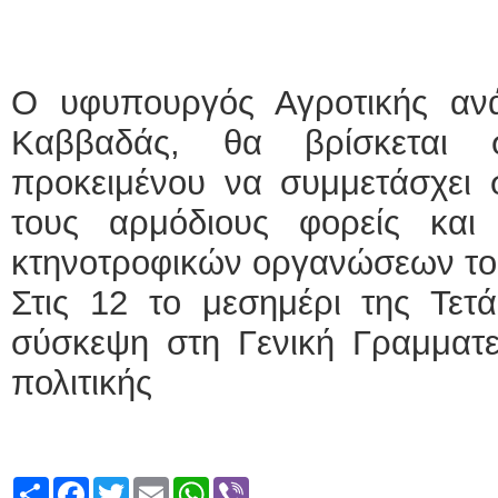
ΕΙΔΙΚΟΣ ΚΑΡΔΙΟΛΟΓΟΣ
ΚΩΝΣΤΑΝΤΙΝΟΣ Ε. 
Ο υφυπουργός Αγροτικής αν
Holter πίεσης και ρυθ
Δοκιμασία κοπώσεως
Καββαδάς, θα βρίσκεται
υπέρηχος
Μυτιλήνη Βουρνάζων
τηλ.2251302311
προκειμένου να συμμετάσχει 
Γέρα:Παπάδος τηλ.22
aroniskos@gmail.co
τους αρμόδιους φορείς κα
Φυσικοθεραπεύτρια Manual 
κτηνοτροφικών οργανώσεων το
Σταυρουλάκη-Γαλάτη 
Στις 12 το μεσημέρι της Τετ
Πτυχιούχος Φυσικοθε
ΑΤΕΙ Θεσσαλονίκης
Σύμβαση με ΕΟΠΥΥ
σύσκεψη στη Γενική Γραμματεί
Ασκληπιού 39 Χρυσο
Μυτιλήνη
πολιτικής
τηλ. 22510-54898- 6
Share
Facebook
Twitter
Email
WhatsApp
Viber