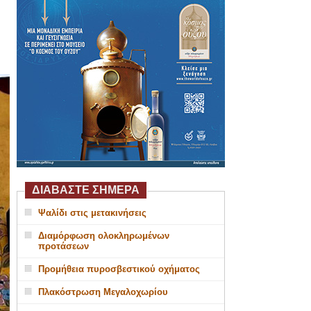
ΔΙΑΒΑΣΤΕ ΣΗΜΕΡΑ
Ψαλίδι στις μετακινήσεις
Διαμόρφωση ολοκληρωμένων
προτάσεων
Προμήθεια πυροσβεστικού οχήματος
Πλακόστρωση Μεγαλοχωρίου