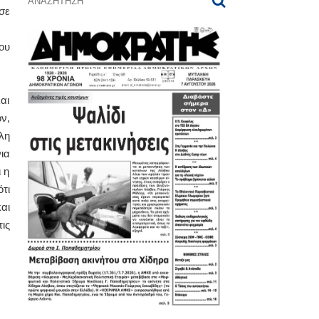
σε
ου
αι
ν,
λη
ια
 η
τι
αι
ις