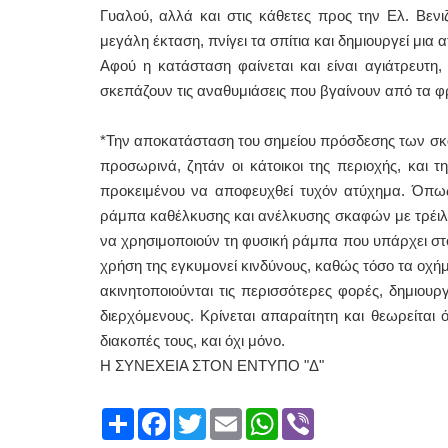
Γυαλού, αλλά και στις κάθετες προς την Ελ. Βενι
μεγάλη έκταση, πνίγει τα σπίτια και δημιουργεί μια 
Αφού η κατάσταση φαίνεται και είναι αγιάτρευτη,
σκεπάζουν τις αναθυμιάσεις που βγαίνουν από τα φ
*Την αποκατάσταση του σημείου πρόσδεσης των σκ
προσωρινά, ζητάν οι κάτοικοι της περιοχής, και 
προκειμένου να αποφευχθεί τυχόν ατύχημα. Όπως
ράμπα καθέλκυσης και ανέλκυσης σκαφών με τρέιλερ.
να χρησιμοποιούν τη φυσική ράμπα που υπάρχει στο
χρήση της εγκυμονεί κινδύνους, καθώς τόσο τα οχήμ
ακινητοποιούνται τις περισσότερες φορές, δημιουρ
διερχόμενους. Κρίνεται απαραίτητη και θεωρείται 
διακοπές τους, και όχι μόνο.
Η ΣΥΝΕΧΕΙΑ ΣΤΟΝ ΕΝΤΥΠΟ "Δ"
Share
Facebook
Twitter
Email
WhatsApp
Viber