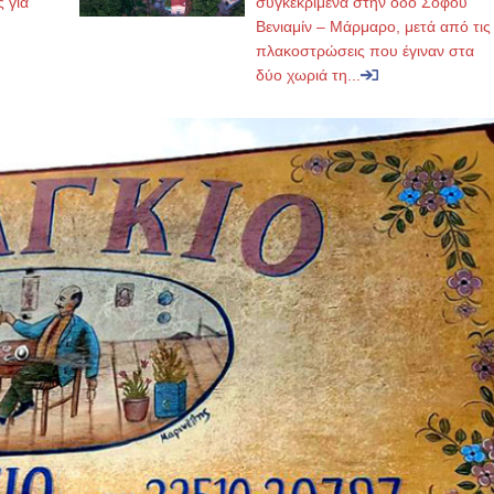
ς για
συγκεκριμένα στην οδό Σοφού
Βενιαμίν – Μάρμαρο, μετά από τις
πλακοστρώσεις που έγιναν στα
δύο χωριά τη...