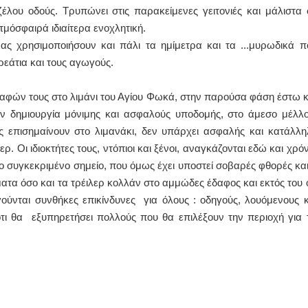
ζέλου οδούς. Τρυπώνει στις παρακείμενες γειτονιές και μάλιστα 
ατμόσφαιρά ιδιαίτερα ενοχλητική.
 ας χρησιμοποιήσουν και πάλι τα ημίμετρα και τα ...μυρωδικά π
ρεάτια και τους αγωγούς.
αφών τους στο λιμάνι του Αγίου Φωκά, στην παρούσα φάση έστω κ
την δημιουργία μόνιμης και ασφαλούς υποδομής, στο άμεσο μέλλο
 επισημαίνουν στο λιμανάκι, δεν υπάρχει ασφαλής και κατάλλη
 Οι ιδιοκτήτες τους, ντόπιοι και ξένοι, αναγκάζονται εδώ και χρόν
 συγκεκριμένο σημείο, που όμως έχει υποστεί σοβαρές φθορές και
ατα όσο και τα τρέιλερ κολλάν στο αμμώδες έδαφος και εκτός του ό
γούνται συνθήκες επικίνδυνες για όλους : οδηγούς, λουόμενους κ
ότι θα εξυπηρετήσει πολλούς που θα επιλέξουν την περιοχή για τ