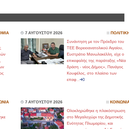
ΙΩΑΝΝΗΣ Α. ΜΑΛΛΙΑΣ
ΧΕΙΡΟΥΡΓΟΣ
ΟΦΘΑΛΜΙΑΤΡΟΣ
Διδάκτωρ Ιατρικής Σχολής
ΟΜΙΑ
7 ΑΥΓΟΥΣΤΟΥ 2026
ΠΟΛΙΤΙΚ
Πανεπιστημίου Αθηνών
Καλλιπόλεως 3,Νέα Σμύρνη,
Συνάντηση με τον Πρόεδρο του
τηλ:210-9320215
Καβέτσου 10, Μυτιλήνη, τηλ:
ς
ΤΕΕ Βορειοανατολικού Αιγαίου,
2251038065
μών
Ευστράτιο Μανωλακέλλη, είχε ο
,
επικεφαλής της παράταξης «Νέα
Χειρουργός Ωτορινολαρυγγολόγος
ων
δράση - νέος Δήμος», Πανάγος
ος
Κουφέλος, στο πλαίσιο των
Έλενα Μπούμπα
Στρατιωτικός Ιατρός
επαφ...
Διδ.Παν.Αθηνών
Διπλωματούχος Ευρ.Ακαδημίας
Πάρνηθας 95-97 Αχαρναί
2102467085 & 6938502258
email- elenboumpa@gmail.com
ΩΝΙΑ
7 ΑΥΓΟΥΣΤΟΥ 2026
ΚΟΙΝΩΝΙ
ς
Ολοκληρώθηκε η πλακόστρωση
ηκε
στο Μεγαλοχώρι της Δημοτικής
,
Ενότητας Πλωμαρίου, και