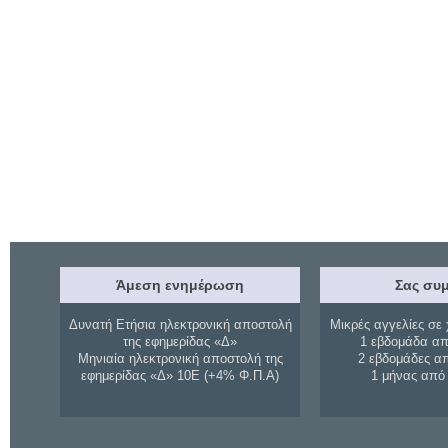
Άμεση ενημέρωση
Σας συμ
Δυνατή Ετήσια ηλεκτρονική αποστολή
Μικρές αγγελίες σε 
της εφημερίδας «Δ»
1 εβδομάδα απ
Μηνιαία ηλεκτρονική αποστολή της
2 εβδομάδες α
εφημερίδας «Δ» 10Ε (+4% Φ.Π.Α)
1 μήνας από