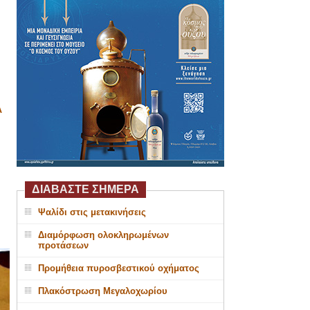
Α
ΔΙΑΒΑΣΤΕ ΣΗΜΕΡΑ
Ψαλίδι στις μετακινήσεις
Διαμόρφωση ολοκληρωμένων
προτάσεων
Προμήθεια πυροσβεστικού οχήματος
Πλακόστρωση Μεγαλοχωρίου