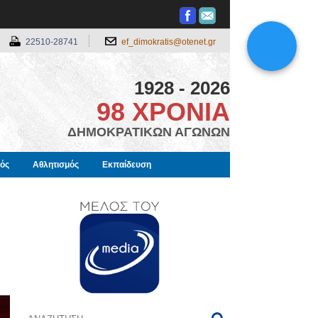
22510-28741
ef_dimokratis@otenet.gr
1928 - 2026
98 ΧΡΟΝΙΑ
ΔΗΜΟΚΡΑΤΙΚΩΝ ΑΓΩΝΩΝ
μός
Αθλητισμός
Εκπαίδευση