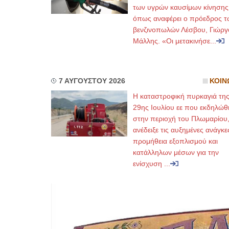
των υγρών καυσίμων κίνησης
όπως αναφέρει ο πρόεδρος τ
βενζινοπωλών Λέσβου, Γιώργ
Μάλλης. «Οι μετακινήσε...
7 ΑΥΓΟΥΣΤΟΥ 2026
ΚΟΙΝ
Η καταστροφική πυρκαγιά τη
29ης Ιουλίου εε που εκδηλώθ
στην περιοχή του Πλωμαρίου
ανέδειξε τις αυξημένες ανάγκε
προμήθεια εξοπλισμού και
κατάλληλων μέσων για την
ενίσχυση ...