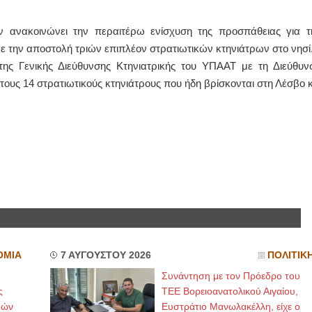
ν ανακοινώνει την περαιτέρω ενίσχυση της προσπάθειας για τ
ΙΩΑΝΝΗΣ Α. ΜΑΛΛΙΑΣ
 την αποστολή τριών επιπλέον στρατιωτικών κτηνιάτρων στο νησί
ΧΕΙΡΟΥΡΓΟΣ
ΟΦΘΑΛΜΙΑΤΡΟΣ
της Γενικής Διεύθυνσης Κτηνιατρικής του ΥΠΑΑΤ με τη Διεύθυν
Διδάκτωρ Ιατρικής Σχολής
τους 14 στρατιωτικούς κτηνιάτρους που ήδη βρίσκονται στη Λέσβο κ
Πανεπιστημίου Αθηνών
Καλλιπόλεως 3,Νέα Σμύρνη,
τηλ:210-9320215
Καβέτσου 10, Μυτιλήνη, τηλ:
2251038065
Χειρουργός Ωτορινολαρυγγολόγος
Έλενα Μπούμπα
Στρατιωτικός Ιατρός
Διδ.Παν.Αθηνών
Διπλωματούχος Ευρ.Ακαδημίας
Πάρνηθας 95-97 Αχαρναί
2102467085 & 6938502258
email- elenboumpa@gmail.com
ΟΜΙΑ
7 ΑΥΓΟΥΣΤΟΥ 2026
ΠΟΛΙΤΙΚ
Συνάντηση με τον Πρόεδρο του
ς
ΤΕΕ Βορειοανατολικού Αιγαίου,
μών
Ευστράτιο Μανωλακέλλη, είχε ο