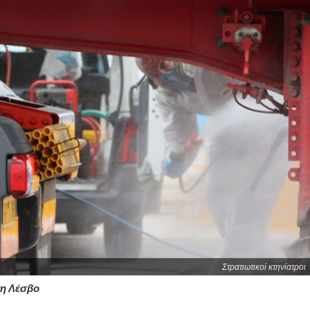
Στρατιωτικοί κτηνίατροι
τη Λέσβο