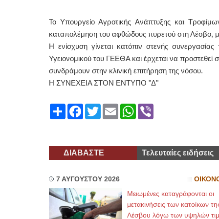
Το Υπουργείο Αγροτικής Ανάπτυξης και Τροφίμω
καταπολέμηση του αφθώδους πυρετού στη Λέσβο, με
Η ενίσχυση γίνεται κατόπιν στενής συνεργασίας 
Υγειονομικού του ΓΕΕΘΑ και έρχεται να προστεθεί σ
συνδράμουν στην κλινική επιτήρηση της νόσου.
Η ΣΥΝΕΧΕΙΑ ΣΤΟΝ ΕΝΤΥΠΟ "Δ"
Share
Facebook
Twitter
Email
WhatsApp
Viber
ΔΙΑΒΑΣΤΕ
Τελευταίες ειδήσεις
7 ΑΥΓΟΥΣΤΟΥ 2026
ΟΙΚΟΝ
Μειωμένες καταγράφονται οι
μετακινήσεις των κατοίκων τη
Λέσβου λόγω των υψηλών τι