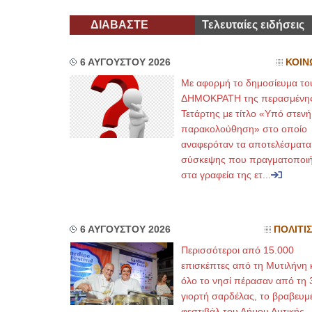
ΔΙΑΒΑΣΤΕ
Τελευταίες ειδήσεις
ΕΙΔΙΚΟΣ ΚΑ
ΚΩ
6 ΑΥΓΟΥΣΤΟΥ 2026
ΚΟΙΝ
Hol
Δοκ
Με αφορμή το δημοσίευμα το
υπέ
Μυτ
ΔΗΜΟΚΡΑΤΗ της περασμένη
τηλ
Γέρ
Τετάρτης με τίτλο «Υπό στενή
aro
παρακολούθηση» στο οποίο
αναφερόταν τα αποτελέσματα
Φυσικοθεραπε
σύσκεψης που πραγματοποι
στα γραφεία της ετ...
Στα
Πτυ
ΑΤ
Σύ
Ασκ
Μυτ
6 ΑΥΓΟΥΣΤΟΥ 2026
ΠΟΛΙΤΙ
τηλ
Περισσότεροι από 15.000
επισκέπτες από τη Μυτιλήνη 
όλο το νησί πέρασαν από τη 
γιορτή σαρδέλας, το βραβευμ
φεστιβάλ του Δήμου Δυτικής