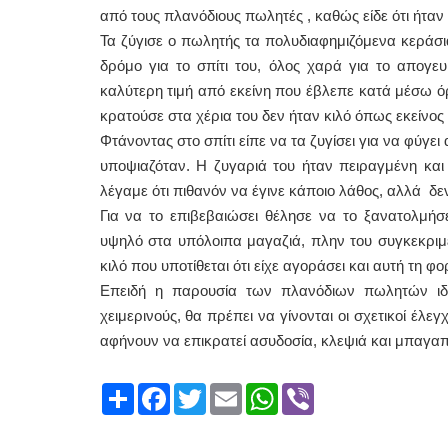
από τους πλανόδιους πωλητές , καθώς είδε ότι ήτα
Τα ζύγισε ο πωλητής τα πολυδιαφημιζόμενα κεράσι
δρόμο για το σπίτι του, όλος χαρά για το απογε
καλύτερη τιμή από εκείνη που έβλεπε κατά μέσω όρ
κρατούσε στα χέρια του δεν ήταν κιλό όπως εκείνος 
Φτάνοντας στο σπίτι είπε να τα ζυγίσει για να φύγει
υποψιαζόταν. Η ζυγαριά του ήταν πειραγμένη και
λέγαμε ότι πιθανόν να έγινε κάποιο λάθος, αλλά δεν
Για να το επιβεβαιώσει θέλησε να το ξανατολμήσ
υψηλό στα υπόλοιπα μαγαζιά, πλην του συγκεκριμέν
κιλό που υποτίθεται ότι είχε αγοράσει και αυτή τη 
Επειδή η παρουσία των πλανόδιων πωλητών ιδια
χειμερινούς, θα πρέπει να γίνονται οι σχετικοί έλ
αφήνουν να επικρατεί ασυδοσία, κλεψιά και μπα
Share
Facebook
Twitter
Email
WhatsApp
Viber