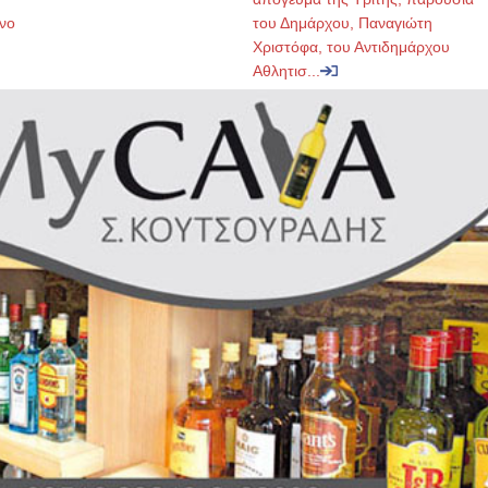
νο
του Δημάρχου, Παναγιώτη
Χριστόφα, του Αντιδημάρχου
Αθλητισ...