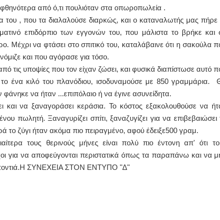
ν φθηνότερα από ό,τι πουλιόταν στα οπωροπωλεία .
α του , που τα διαλαλούσε διαρκώς, και ο καταναλωτής μας πήρε 
υματινό επιδόρπιο των εγγονών του, που μάλιστα το βρήκε και 
ο. Μέχρι να φτάσει στο σπιτικό του, καταλάβαινε ότι η σακούλα π
νόμιζε και που αγόρασε για τόσο.
 από τις υποψίες που τον είχαν ζώσει, και φυσικά διαπίστωσε αυτό π
 το ένα κιλό του πλανόδιου, ισοδυναμούσε με 850 γραμμάρια. 
 φάνηκε να ήταν ...επιπόλαιο ή να έγινε ασυνείδητα.
ει και να ξαναγοράσει κεράσια. Το κόστος εξακολουθούσε να ήτ
ου πωλητή. Ξαναγυρίζει σπίτι, ξαναζυγίζει για να επιβεβαιώσει 
φορά το ζύγι ήταν ακόμα πιο πειραγμένο, αφού έδειξε500 γραμ.
ίτερα τους θερινούς μήνες είναι πολύ πιο έντονη απ' ότι το
εγχοι για να αποφεύγονται περιστατικά όπως τα παραπάνω και να μ
γαποντιά.Η ΣΥΝΕΧΕΙΑ ΣΤΟΝ ΕΝΤΥΠΟ "Δ"