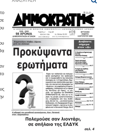
το
σε
ου
ου
Θα
αν
το
υς
ην