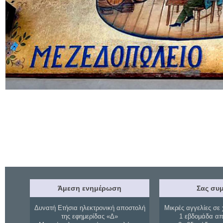
Άμεση ενημέρωση
Σας συμ
Δυνατή Ετήσια ηλεκτρονική αποστολή
Μικρές αγγελίες σε 
της εφημερίδας «Δ»
1 εβδομάδα απ