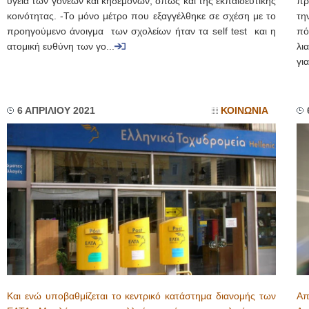
υγεία των γονέων και κηδεμόνων, όπως και της εκπαιδευτικής
πρ
κοινότητας. -Το μόνο μέτρο που εξαγγέλθηκε σε σχέση με το
τη
προηγούμενο άνοιγμα των σχολείων ήταν τα self test και η
πό
ατομική ευθύνη των γο...
λι
για
6 ΑΠΡΙΛΙΟΥ 2021
ΚΟΙΝΩΝΙΑ
Και ενώ υποβαθμίζεται το κεντρικό κατάστημα διανομής των
Απ