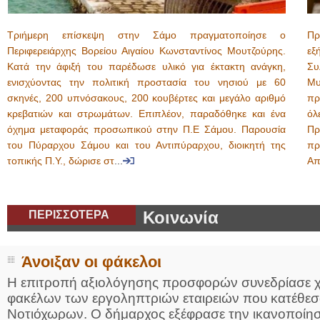
Τριήμερη επίσκεψη στην Σάμο πραγματοποίησε ο
Πρ
Περιφερειάρχης Βορείου Αιγαίου Κωνσταντίνος Μουτζούρης.
εξ
Κατά την άφιξή του παρέδωσε υλικό για έκτακτη ανάγκη,
Συ
ενισχύοντας την πολιτική προστασία του νησιού με 60
Μυ
σκηνές, 200 υπνόσακους, 200 κουβέρτες και μεγάλο αριθμό
πρ
κρεβατιών και στρωμάτων. Επιπλέον, παραδόθηκε και ένα
όλ
όχημα μεταφοράς προσωπικού στην Π.Ε Σάμου. Παρουσία
Πρ
του Πύραρχου Σάμου και του Αντιπύραρχου, διοικητή της
πρ
τοπικής Π.Υ., δώρισε στ
...
Απ
ΠΕΡΙΣΣΟΤΕΡΑ
Κοινωνία
Άνοιξαν οι φάκελοι
Η επιτροπή αξιολόγησης προσφορών συνεδρίασε χθ
φακέλων των εργοληπτριών εταιρειών που κατέθεσ
Νοτιόχωρων. Ο δήμαρχος εξέφρασε την ικανοποίησ