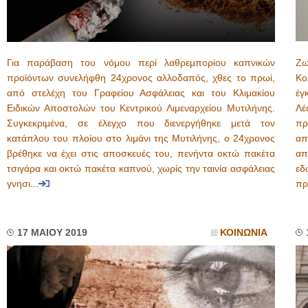
Για παράβαση του νόμου περί λαθρεμπορίου καπνικών
Ζω
προϊόντων συνελήφθη 24χρονος αλλοδαπός, χθες το πρωί,
Κο
από στελέχη του Γραφείου Ασφάλειας και του Κλιμακίου
έγ
Ειδικών Αποστολών του Κεντρικού Λιμεναρχείου Μυτιλήνης.
Λέ
Συγκεκριμένα, σε έλεγχο που διενεργήθηκε μετά τον
πρ
κατάπλου του πλοίου στο λιμάνι της Μυτιλήνης, ο 24χρονος
απ
βρέθηκε να έχει στις αποσκευές του, πενήντα οκτώ πακέτα
απ
τσιγάρα και οκτώ πακέτα καπνού, χωρίς την ταινία ασφάλειας
εδ
γνησι
...
πρ
17 ΜΑΙΟΥ 2019
ΚΟΙΝΩΝΙΑ