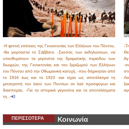
-Η φετινή επέτειος της Γενοκτονίας των Ελλήνων του Πόντου,
-Τ
-θα γιορταστεί το Σάββατο. -Σκοπός των εκδηλώσεων, να
Θε
υπενθυμίσουν τα γεγονότα της δραματικής περιόδου των
Α
διωγμών, της Γενοκτονίας και του ξεριζωμού των Ελλήνων
-σ
του Πόντου από την Οθωμανική κατοχή, -που διήρκησαν από
στ
το 1916 έως και το 1923 -και είχαν ως αποτέλεσμα τη
Λε
μετατροπή του λαού των Ποντίων σε λαό προσφύγων και
ξε
διασποράς. -Για τα ιστορικά γεγονότα και τα αποτελέσματα
αγ
τη
...
ΠΕΡΙΣΣΟΤΕΡΑ
Κοινωνία