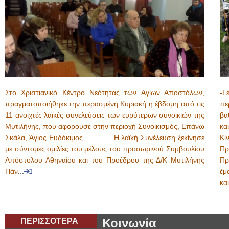
Στο Χριστιανικό Κέντρο Νεότητας των Αγίων Αποστόλων,
-Γ
πραγματοποιήθηκε την περασμένη Κυριακή η έβδομη από τις
πε
11 ανοιχτές λαϊκές συνελεύσεις των ευρύτερων συνοικιών της
βα
Μυτιλήνης, που αφορούσε στην περιοχή Συνοικισμός, Επάνω
κα
Σκάλα, Άγιος Ευδόκιμος. Η λαϊκή Συνέλευση ξεκίνησε
Κί
με σύντομες ομιλίες του μέλους του προσωρινού Συμβουλίου
Πρ
Απόστολου Αθηναίου και του Προέδρου της Δ/Κ Μυτιλήνης
Πρ
Πάν
...
έμ
κα
ΠΕΡΙΣΣΟΤΕΡΑ
Κοινωνία