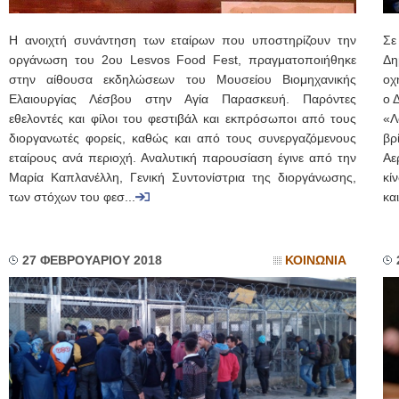
Η ανοιχτή συνάντηση των εταίρων που υποστηρίζουν την
Σε
οργάνωση του 2ου Lesvos Food Fest, πραγματοποιήθηκε
Δη
στην αίθουσα εκδηλώσεων του Μουσείου Βιομηχανικής
οχ
Ελαιουργίας Λέσβου στην Αγία Παρασκευή. Παρόντες
ο 
εθελοντές και φίλοι του φεστιβάλ και εκπρόσωποι από τους
«Λ
διοργανωτές φορείς, καθώς και από τους συνεργαζόμενους
βρ
εταίρους ανά περιοχή. Αναλυτική παρουσίαση έγινε από την
Αε
Μαρία Καπλανέλλη, Γενική Συντονίστρια της διοργάνωσης,
κί
των στόχων του φεσ...
κα
27 ΦΕΒΡΟΥΑΡΙΟΥ 2018
ΚΟΙΝΩΝΙΑ