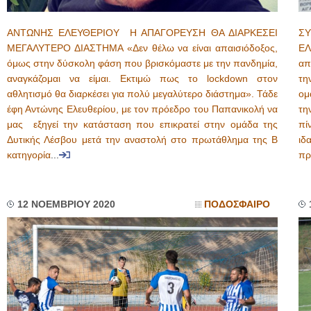
ΑΝΤΩΝΗΣ ΕΛΕΥΘΕΡΙΟΥ Η ΑΠΑΓΟΡΕΥΣΗ ΘΑ ΔΙΑΡΚΕΣΕΙ
Σ
ΜΕΓΑΛΥΤΕΡΟ ΔΙΑΣΤΗΜΑ «Δεν θέλω να είναι απαισιόδοξος,
ΕΛ
όμως στην δύσκολη φάση που βρισκόμαστε με την πανδημία,
απ
αναγκάζομαι να είμαι. Εκτιμώ πως το lockdown στον
τη
αθλητισμό θα διαρκέσει για πολύ μεγαλύτερο διάστημα». Τάδε
ομ
έφη Αντώνης Ελευθερίου, με τον πρόεδρο του Παπανικολή να
τη
μας εξηγεί την κατάσταση που επικρατεί στην ομάδα της
πί
Δυτικής Λέσβου μετά την αναστολή στο πρωτάθλημα της Β
ιδ
κατηγορία
...
πρ
12 ΝΟΕΜΒΡΙΟΥ 2020
ΠΟΔΟΣΦΑΙΡΟ