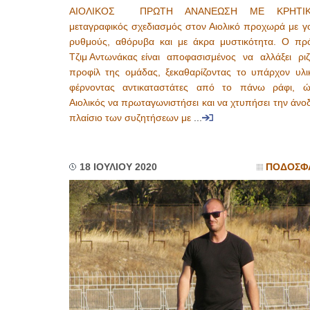
ΑΙΟΛΙΚΟΣ ΠΡΩΤΗ ΑΝΑΝΕΩΣΗ ΜΕ ΚΡΗΤΙ
μεταγραφικός σχεδιασμός στον Αιολικό προχωρά με γ
ρυθμούς, αθόρυβα και με άκρα μυστικότητα. Ο πρ
Τζιμ Αντωνάκας είναι αποφασισμένος να αλλάξει ριζ
προφίλ της ομάδας, ξεκαθαρίζοντας το υπάρχον υλι
φέρνοντας αντικαταστάτες από το πάνω ράφι, 
Αιολικός να πρωταγωνιστήσει και να χτυπήσει την άνο
πλαίσιο των συζητήσεων με
...
18 ΙΟΥΛΙΟΥ 2020
ΠΟΔΟΣΦ