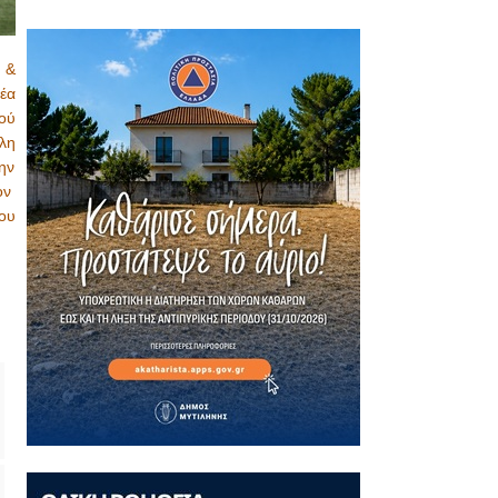
 &
έα
ού
λη
ην
ον
ου