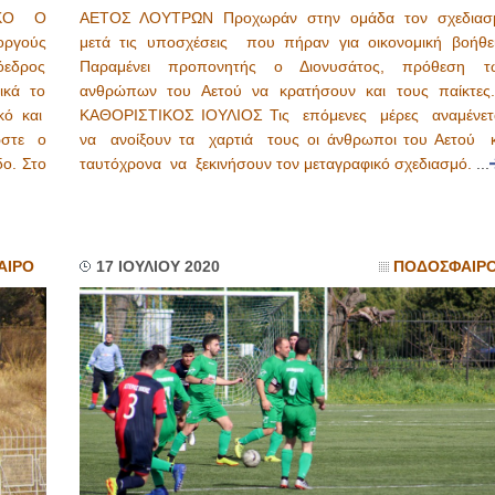
ΚΟ Ο
ΑΕΤΟΣ ΛΟΥΤΡΩΝ Προχωράν στην ομάδα τον σχεδιασ
οργούς
μετά τις υποσχέσεις που πήραν για οικονομική βοήθει
όεδρος
Παραμένει προπονητής ο Διονυσάτος, πρόθεση τ
ικά το
ανθρώπων του Αετού να κρατήσουν και τους παίκτε
κό και
ΚΑΘΟΡΙΣΤΙΚΟΣ ΙΟΥΛΙΟΣ Τις επόμενες μέρες αναμένετ
ώστε ο
να ανοίξουν τα χαρτιά τους οι άνθρωποι του Αετού κ
δο. Στο
ταυτόχρονα να ξεκινήσουν τον μεταγραφικό σχεδιασμό.
...
ΑΙΡΟ
17 ΙΟΥΛΙΟΥ 2020
ΠΟΔΟΣΦΑΙΡ