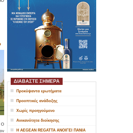
ΑΟ
Ο
ΔΙΑΒΑΣΤΕ ΣΗΜΕΡΑ
Προκύψαντα ερωτήματα
Προοπτικές ανάδειξης
Χωρίς προηγούμενο
Ανικανότητα διοίκησης
 Ο
Η AEGEAN REGATTA ΑΝΟΙΓΕΙ ΠΑΝΙΑ
ον