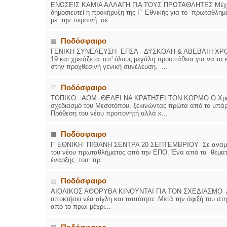
ΕΝΩΣΕΙΣ ΚΑΜΙΑ ΑΛΛΑΓΗ ΓΙΑ ΤΟΥΣ ΠΡΩΤΑΘΛΗΤΕΣ Μέχρι το 
δημοσιευτεί η προκήρυξη της Γ΄ Εθνικής για το πρωτάθλημ
με την περσινή σε...
Ποδόσφαιρο
ΓΕΝΙΚΗ ΣΥΝΕΛΕΥΣΗ ΕΠΣΛ ΔΥΣΚΟΛΗ & ΑΒΕΒΑΙΗ ΧΡΟΝΙΑ Ο
19 και χρειάζεται απ' όλους μεγάλη προσπάθεια για να τ
στην προχθεσινή γενική συνέλευση. ...
Ποδόσφαιρο
ΤΟΠΙΚΟ ΑΟΜ ΘΕΛΕΙ ΝΑ ΚΡΑΤΗΣΕΙ ΤΟΝ ΚΟΡΜΟ Ο Χρήστος 
σχεδιασμό του Μεσοτόπου, ξεκινώντας πρώτα από το υπάρχ
Πρόθεση του νέου προπονητή αλλά κ...
Ποδόσφαιρο
Γ' ΕΘΝΙΚΗ ΠΙΘΑΝΗ ΣΕΝΤΡΑ 20 ΣΕΠΤΕΜΒΡΙΟΥ Σε αναμονή β
του νέου πρωταθλήματος από την ΕΠΟ. Ένα από τα θέματα
έναρξης του πρ...
Ποδόσφαιρο
ΑΙΟΛΙΚΟΣ ΑΘΟΡΥΒΑ ΚΙΝΟΥΝΤΑΙ ΓΙΑ ΤΟΝ ΣΧΕΔΙΑΣΜΟ Αθόρ
αποκτήσει νέα αίγλη και ταυτότητα. Μετά την άφιξή του σ
από το πρωί μέχρι...