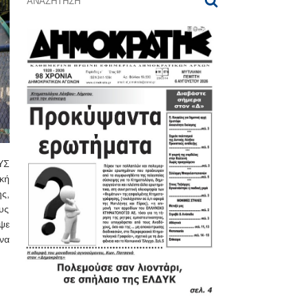
ΥΣ
κή
ς,
υς
ψε
να