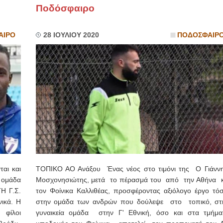
Ποδόσφαιρο
ΙΩΑΝΝΗΣ Α. ΜΑΛΛΙΑΣ
ΑΙΡΟ
28 ΙΟΥΛΙΟΥ 2020
ΠΟΔΟΣΦΑΙΡ
ΧΕΙΡΟΥΡΓΟΣ
ΟΦΘΑΛΜΙΑΤΡΟΣ
Διδάκτωρ Ιατρικής Σχολής
Πανεπιστημίου Αθηνών
Καλλιπόλεως 3,Νέα Σμύρνη,
τηλ:210-9320215
Καβέτσου 10, Μυτιλήνη, τηλ:
2251038065
Χειρουργός Ωτορινολαρυγγολόγος
Έλενα Μπούμπα
Στρατιωτικός Ιατρός
Διδ.Παν.Αθηνών
Διπλωματούχος Ευρ.Ακαδημίας
Πάρνηθας 95-97 Αχαρναί
2102467085 & 6938502258
email- elenboumpa@gmail.com
αι και
ΤΟΠΙΚΟ ΑΟ Ανάξου Ένας νέος στο τιμόνι της Ο Γιάνν
ομάδα
Μοσχονησιώτης, μετά το πέρασμά του από την Αθήνα κ
Η Γ.Σ.
τον Φοίνικα Καλλιθέας, προσφέροντας αξιόλογο έργο τό
ικά. Η
στην ομάδα των ανδρών που δούλεψε στο τοπικό, στ
 φίλοι
γυναικεία ομάδα στην Γ' Εθνική, όσο και στα τμήμα