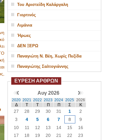
Του Αριστείδη Καλάργαλη
Γιορτινός
Λιμάνια
νη
Ήρωες
ακό
ΔΕΝ ΞΕΡΩ
λτι
ΤΟ
Παναγιώτη Ν. Βέη, Χωρίς Πυξίδα
κή
Παναγιώτης Σαλτογιάννης
και
ας,
ΕΥΡΕΣΗ ΑΡΘΡΩΝ
Αυγ 2026
2020
2021
2022
2023
2024
2025
2026
Δ
Τ
Τ
Π
Π
Σ
Κ
Ο
27
28
29
30
31
1
2
3
4
5
6
7
8
9
10
11
12
13
14
15
16
17
18
19
20
21
22
23