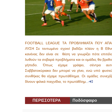
FOOTBALL LEAGUE ΤΑ ΠΡΟΒΛΗΜΑΤΑ ΠΟΥ ΑΠΑ
ΛΥΣΗ Σε τεντωμένο σχοινί βαδίζει πλέον η Β Εθνι
κανένας δεν είναι σε θέση να γνωρίζει πότε επιτέλ
λυθούν τα σοβαρά προβλήματα και οι ομάδες θα βρεθο
γήπεδο. Όπως είχαμε γράψει, σέντρα αυ
Σαββατοκύριακο δεν μπορεί να γίνει, ενώ υπό φυσιολ
συνθήκες θα είχαμε πρωτάθλημα. Οι ομάδες συνεχίζ
δίνουν φιλικά παιχνίδια, το πρωτάθλημ
...
ΠΕΡΙΣΣΟΤΕΡΑ
Ποδόσφαιρο