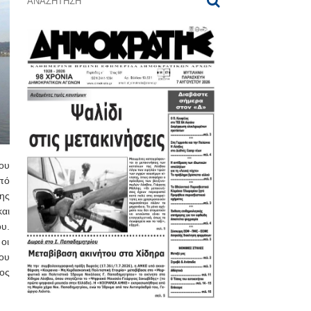
ου
πό
σης
και
υ.
οι
ου
ος