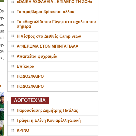
«ΟΔΙΚΗ ΑΣΦΑΛΕΙΑ - ΕΠΙΛΕΓΩ ΤΗ ΖΩΗ»
θα
Το πρόβλημα βρίσκεται αλλού
ην
Το «Δαχτυλίδι του Γύγη» στο σχολείο του
υς
σήμερα
με
Η Λέσβος στο Διεθνές Camp νέων
εί
ην
ΑΦΙΕΡΩΜΑ ΣΤΟΝ ΜΠΙΝΤΑΓΙΑΛΑ
αν
Απαιτείται ψυχραιμία
.,
Επίκαιρα
ΠΟΔΟΣΦΑΙΡΟ
Ο
ΠΟΔΟΣΦΑΙΡΟ
ΛΟΓΟΤΕΧΝΙΑ
Παρουσίαση: Δημήτρης Πατίλας
Γράφει η Ελένη Κονιαρέλλη-Σιακή
ΚΡΙΝΟ