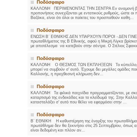
Ποδόσφαιρο
ΚΑΛΛΟΝΗ ΠΕΡΙΜΕΝΟΝΤΑΣ ΤΗΝ ΣΕΝΤΡΑ Εν αναμονή βρίσκο
προπονήσεις συνεχίζονται με εντατικούς ρυθμούς, ώστε οι 
Βαζάκα, είναι ότι όλοι οι παίκτες του προσπαθούν καθη...
Ποδόσφαιρο
ΕΝΩΣΗ Β΄ ΕΘΝΙΚΗΣ ΔΕΝ ΥΠΑΡΧΟΥΝ ΠΟΡΟΙ - ΔΕΝ ΓΙΝΕΤΑΙ Σ
πρωταθλήματος της Β Εθνικής, αφού η Μικρή Λίγκα βρίσκε
με αποτέλεσμα να κατεβούν στην σέντρα. Ο Στέλιος Σφακια
Ποδόσφαιρο
ΚΑΛΛΟΝΗ Ο ΘΕΣΜΟΣ ΤΩΝ ΕΚΠΛΗΞΕΩΝ Το κύπελλο, όπως ε
μπορεί να συμβούν σ' αυτό. Έχουμε δει μεγάλες ομάδες πο
Καλλονής, η προχθεσινή κλήρωση δεν...
Ποδόσφαιρο
ΚΑΛΛΟΝΗ Τα φιλικά παιχνίδια προγραμματίζονται, με σκ
καταρτισμό της ενδεκάδας και το κλείδωμά της. Στην Καλλον
κατασταλάξει σ' αυτό που θέλει να εφαρμόσει στην ...
Ποδόσφαιρο
Β΄ ΕΘΝΙΚΗ Η καθυστέρηση της έναρξης του πρωταθλήματος 
πρωτάθλημα δεν θα ξεκινήσει στις 25 Σεπτεμβρίου, όπως 
είναι δεδομένη και πλέον αν...