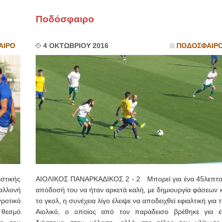
Ποδόσφαιρο
ΙΩΑΝΝΗΣ Α. ΜΑΛΛΙΑΣ
ΧΕΙΡΟΥΡΓΟΣ
ΟΦΘΑΛΜΙΑΤΡΟΣ
ΑΙΡΟ
4 ΟΚΤΩΒΡΙΟΥ 2016
ΠΟΔΟΣΦΑΙΡ
Διδάκτωρ Ιατρικής Σχολής
Πανεπιστημίου Αθηνών
Καλλιπόλεως 3,Νέα Σμύρνη,
τηλ:210-9320215
Καβέτσου 10, Μυτιλήνη, τηλ:
2251038065
Χειρουργός Ωτορινολαρυγγολόγος
Έλενα Μπούμπα
Στρατιωτικός Ιατρός
Διδ.Παν.Αθηνών
Διπλωματούχος Ευρ.Ακαδημίας
Πάρνηθας 95-97 Αχαρναί
2102467085 & 6938502258
email- elenboumpa@gmail.com
στικής
ΑΙΟΛΙΚΟΣ ΠΑΝΑΡΚΑΔΙΚΟΣ 2 - 2 Μπορεί για ένα 45λεπτο
αλλονή
απόδοσή του να ήταν αρκετά καλή, με δημιουργία φάσεων κ
ροτικό
το γκολ, η συνέχεια λίγο έλειψε να αποδειχθεί εφιαλτική για 
 θεσμό
Αιολικό, ο οποίος από τον παράδεισο βρέθηκε για έ