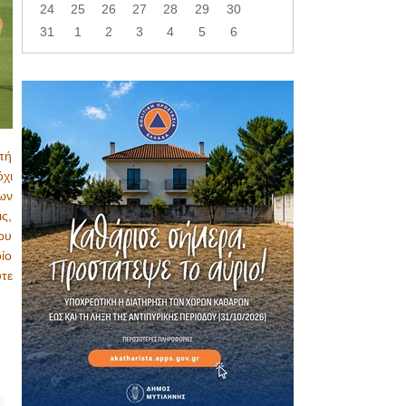
24
25
26
27
28
29
30
31
1
2
3
4
5
6
πή
χι
ων
ις,
ου
ίο
τε