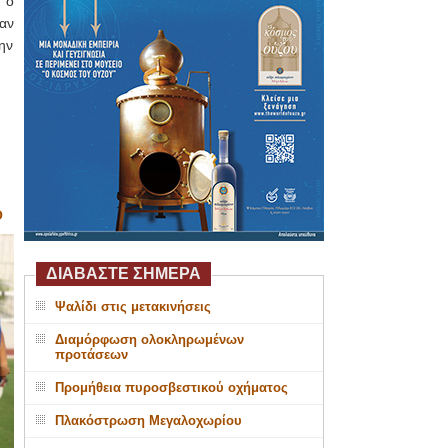
 ο
αν
ην
Ο
ΔΙΑΒΑΣΤΕ ΣΗΜΕΡΑ
Ψαλίδι στις μετακινήσεις
Διαμόρφωση ολοκληρωμένων
προτάσεων
Προμήθεια πυροσβεστικού οχήματος
Πλακόστρωση Μεγαλοχωρίου