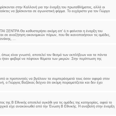
νται στην Καλλονή για την έναρξη του πρωταθλήματος, αλλά οι
παίκτες να βρίσκονται σε αγωνιστική φόρμα. Το ευχάριστο για τον Γιώργο
ΕΝΤΡΑ Θα καθυστερήσει ακόμη απ' ό,τι φαίνεται η έναρξη του
ται σε αναζήτηση οικονομικών πόρων, που θα ικανοποιήσουν τις ομάδες,
νάκης, ...
ίναι γνωστό, αποτελεί τον θεσμό των εκπλήξεων και τα πάντα
υ ήταν φαβορί να πέφτουν θύματα των μικρών. Στην περίπτωση της
οπό οι προπονητές να βγάλουν τα συμπεράσματά τους όσον αφορά στον
ή, ο Γιώργος Βαζάκας δείχνει ότι ακόμη πειραματίζεται και δεν έχει
της Β Εθνικής αποτελεί αγκάθι για τις ομάδες της κατηγορίας, αφού το
αρχικά είχε ανακοινωθεί από την Ένωση Β Εθνικής. Η αναβολή στην έναρξη