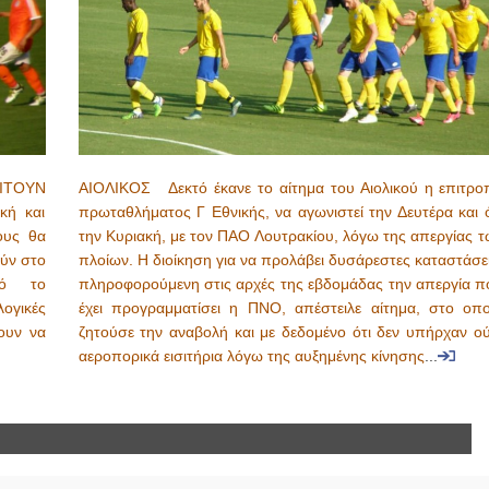
ΙΤΟΥΝ
ΑΙΟΛΙΚΟΣ Δεκτό έκανε το αίτημα του Αιολικού η επιτρο
κή και
πρωταθλήματος Γ Εθνικής, να αγωνιστεί την Δευτέρα και ό
ους θα
την Κυριακή, με τον ΠΑΟ Λουτρακίου, λόγω της απεργίας τ
ύν στο
πλοίων. Η διοίκηση για να προλάβει δυσάρεστες καταστάσε
τό το
πληροφορούμενη στις αρχές της εβδομάδας την απεργία π
ογικές
έχει προγραμματίσει η ΠΝΟ, απέστειλε αίτημα, στο οπο
ουν να
ζητούσε την αναβολή και με δεδομένο ότι δεν υπήρχαν ού
αεροπορικά εισιτήρια λόγω της αυξημένης κίνησης
...