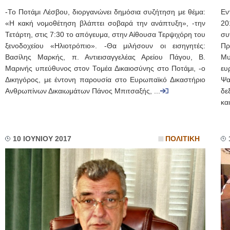
-Το Ποτάμι Λέσβου, διοργανώνει δημόσια συζήτηση με θέμα:
Εν
«Η κακή νομοθέτηση βλάπτει σοβαρά την ανάπτυξη», -την
20
Τετάρτη, στις 7:30 το απόγευμα, στην Αίθουσα Τερψιχόρη του
συ
ξενοδοχείου «Ηλιοτρόπιο». -Θα μιλήσουν οι εισηγητές:
Πρ
Βασίλης Μαρκής, π. Αντιεισαγγελέας Αρείου Πάγου, Β.
Μυ
Μαρινής υπεύθυνος στον Τομέα Δικαιοσύνης στο Ποτάμι, -ο
ευ
Δικηγόρος, με έντονη παρουσία στο Ευρωπαϊκό Δικαστήριο
Ψα
Ανθρωπίνων Δικαιωμάτων Πάνος Μπιτσαξής, ...
δε
κα
10 ΙΟΥΝΙΟΥ 2017
ΠΟΛΙΤΙΚΗ