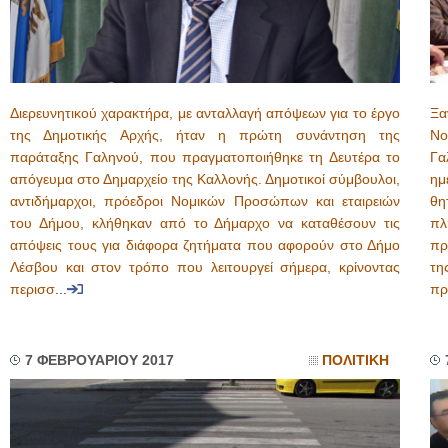
Διερευνητικού χαρακτήρα, με ανταλλαγή απόψεων για το έργο
Ξα
της Δημοτικής Αρχής, ήταν η πρώτη συνάντηση της
Νο
παράταξης Γαληνού, που πραγματοποιήθηκε τη Δευτέρα το
Γα
απόγευμα στο Δημαρχείο της Καλλονής. Δημοτικοί σύμβουλοι,
ημ
αντιδήμαρχοι, πρόεδροι Νομικών Προσώπων και εταιρειών
θη
του Δήμου, κλήθηκαν από το Δήμαρχο να καταθέσουν τις
πλ
απόψεις τους για διάφορα ζητήματα που αφορούν στο Δήμο
πρ
Λέσβου και στον τρόπο που λειτουργεί σήμερα, κρίνοντας
τη
περισσ
...
πρ
7 ΦΕΒΡΟΥΑΡΙΟΥ 2017
ΠΟΛΙΤΙΚΗ