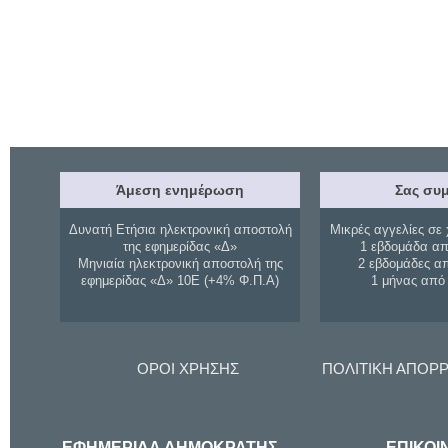
Άμεση ενημέρωση
Σας συμ
Δυνατή Ετήσια ηλεκτρονική αποστολή
Μικρές αγγελίες σε 
της εφημερίδας «Δ»
1 εβδομάδα απ
Μηνιαία ηλεκτρονική αποστολή της
2 εβδομάδες α
εφημερίδας «Δ» 10Ε (+4% Φ.Π.Α)
1 μήνας από
ΟΡΟΙ ΧΡΗΣΗΣ
ΠΟΛΙΤΙΚΗ ΑΠΟΡ
ΕΦΗΜΕΡΙΔΑ ΔΗΜΟΚΡΑΤΗΣ
ΕΠΙΚΟΙ