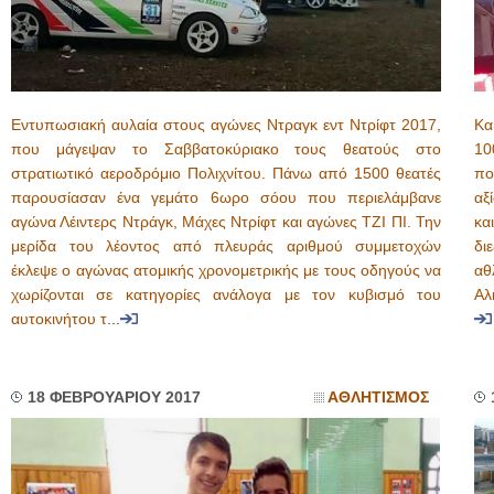
Εντυπωσιακή αυλαία στους αγώνες Ντραγκ εντ Ντρίφτ 2017,
Κα
που μάγεψαν το Σαββατοκύριακο τους θεατούς στο
10
στρατιωτικό αεροδρόμιο Πολιχνίτου. Πάνω από 1500 θεατές
πο
παρουσίασαν ένα γεμάτο 6ωρο σόου που περιελάμβανε
αξ
αγώνα Λέιντερς Ντράγκ, Μάχες Ντρίφτ και αγώνες ΤΖΙ ΠΙ. Την
κα
μερίδα του λέοντος από πλευράς αριθμού συμμετοχών
δι
έκλεψε ο αγώνας ατομικής χρονομετρικής με τους οδηγούς να
αθ
χωρίζονται σε κατηγορίες ανάλογα με τον κυβισμό του
Αλ
αυτοκινήτου τ
...
18 ΦΕΒΡΟΥΑΡΙΟΥ 2017
ΑΘΛΗΤΙΣΜΟΣ