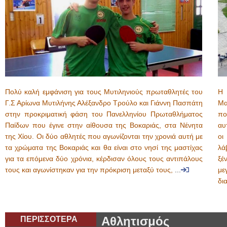
Πολύ καλή εμφάνιση για τους Μυτιληνιούς πρωταθλητές του
Η 
Γ.Σ Αρίωνα Μυτιλήνης Αλέξανδρο Τρούλο και Γιάννη Πασπάτη
Μα
στην προκριματική φάση του Πανελληνίου Πρωταθλήματος
πο
Παίδων που έγινε στην αίθουσα της Βοκαριάς, στα Νένητα
αυ
της Χίου. Οι δύο αθλητές που αγωνίζονται την χρονιά αυτή με
οι
τα χρώματα της Βοκαριάς και θα είναι στο νησί της μαστίχας
λά
για τα επόμενα δύο χρόνια, κέρδισαν όλους τους αντιπάλους
ξέ
τους και αγωνίστηκαν για την πρόκριση μεταξύ τους,
...
με
δι
ΠΕΡΙΣΣΟΤΕΡΑ
Αθλητισμός