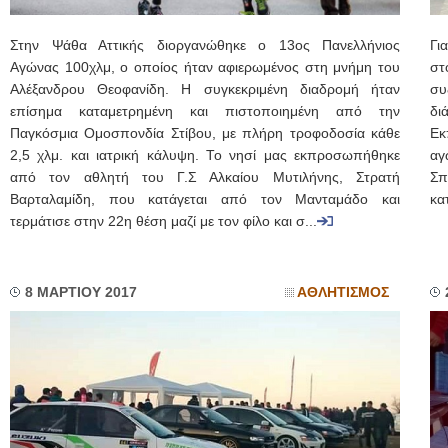
Στην Ψάθα Αττικής διοργανώθηκε ο 13ος Πανελλήνιος
Γι
Αγώνας 100χλμ, ο οποίος ήταν αφιερωμένος στη μνήμη του
στ
Αλέξανδρου Θεοφανίδη. Η συγκεκριμένη διαδρομή ήταν
συ
επίσημα καταμετρημένη και πιστοποιημένη από την
δι
Παγκόσμια Ομοσπονδία Στίβου, με πλήρη τροφοδοσία κάθε
Εκ
2,5 χλμ. και ιατρική κάλυψη. Το νησί μας εκπροσωπήθηκε
αγ
από τον αθλητή του Γ.Σ Αλκαίου Μυτιλήνης, Στρατή
Σπ
Βαρταλαμίδη, που κατάγεται από τον Μανταμάδο και
κα
τερμάτισε στην 22η θέση μαζί με τον φίλο και σ...
8 ΜΑΡΤΙΟΥ 2017
ΑΘΛΗΤΙΣΜΟΣ