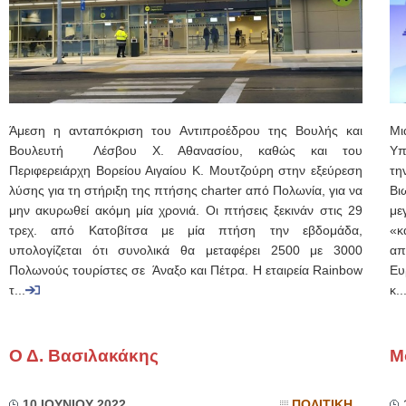
Άμεση η ανταπόκριση του Αντιπροέδρου της Βουλής και
Μι
Βουλευτή Λέσβου Χ. Αθανασίου, καθώς και του
Υπ
Περιφερειάρχη Βορείου Αιγαίου Κ. Μουτζούρη στην εξεύρεση
τη
λύσης για τη στήριξη της πτήσης charter από Πολωνία, για να
Βι
μην ακυρωθεί ακόμη μία χρονιά. Οι πτήσεις ξεκινάν στις 29
με
τρεχ. από Κατοβίτσα με μία πτήση την εβδομάδα,
«κ
υπολογίζεται ότι συνολικά θα μεταφέρει 2500 με 3000
απ
Πολωνούς τουρίστες σε Άναξο και Πέτρα. Η εταιρεία Rainbow
Ευ
τ...
κ..
Ο Δ. Βασιλακάκης
Μ
10 ΙΟΥΝΙΟΥ 2022
ΠΟΛΙΤΙΚΗ