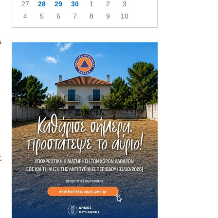
27
28
29
30
1
2
3
4
5
6
7
8
9
10
Α
Σ