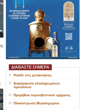
ης
ΔΙΑΒΑΣΤΕ ΣΗΜΕΡΑ
Ψαλίδι στις μετακινήσεις
Διαμόρφωση ολοκληρωμένων
Σ
προτάσεων
Προμήθεια πυροσβεστικού οχήματος
Πλακόστρωση Μεγαλοχωρίου