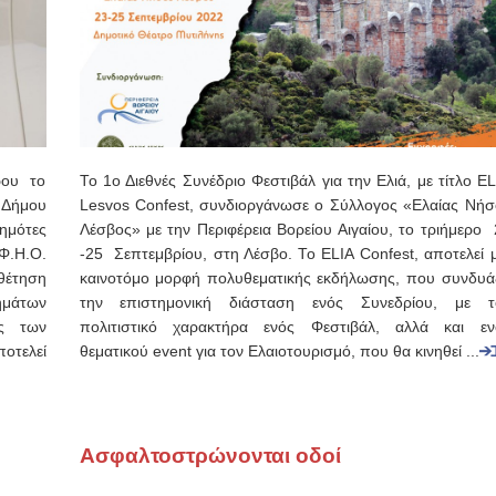
ρου το
Το 1ο Διεθνές Συνέδριο Φεστιβάλ για την Ελιά, με τίτλο E
 Δήμου
Lesvos Confest, συνδιοργάνωσε ο Σύλλογος «Ελαίας Νήσ
ημότες
Λέσβος» με την Περιφέρεια Βορείου Αιγαίου, το τριήμερο 
Φ.Η.Ο.
-25 Σεπτεμβρίου, στη Λέσβο. Το ELIA Confest, αποτελεί μ
θέτηση
καινοτόμο μορφή πολυθεματικής εκδήλωσης, που συνδυάζ
ημάτων
την επιστημονική διάσταση ενός Συνεδρίου, με τ
ός των
πολιτιστικό χαρακτήρα ενός Φεστιβάλ, αλλά και εν
ποτελεί
θεματικού event για τον Ελαιοτουρισμό, που θα κινηθεί ...
Ασφαλτοστρώνονται οδοί