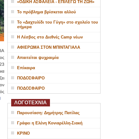
«ΟΔΙΚΗ ΑΣΦΑΛΕΙΑ - ΕΠΙΛΕΓΩ ΤΗ ΖΩΗ»
Το πρόβλημα βρίσκεται αλλού
Το «Δαχτυλίδι του Γύγη» στο σχολείο του
σήμερα
Η Λέσβος στο Διεθνές Camp νέων
ΑΦΙΕΡΩΜΑ ΣΤΟΝ ΜΠΙΝΤΑΓΙΑΛΑ
LIA
ος
Απαιτείται ψυχραιμία
23
Επίκαιρα
ια
ει
ΠΟΔΟΣΦΑΙΡΟ
ον
ΠΟΔΟΣΦΑΙΡΟ
ός
ΛΟΓΟΤΕΧΝΙΑ
Παρουσίαση: Δημήτρης Πατίλας
Γράφει η Ελένη Κονιαρέλλη-Σιακή
ΚΡΙΝΟ