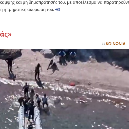
άκαμψης και μη δημοπράτησής του, με αποτέλεσμα να παρατηρούντ
η ή τμηματική ακύρωσή του.
ΙΩΑΝΝΗΣ Α. ΜΑΛΛΙΑΣ
ΧΕΙΡΟΥΡΓΟΣ
ΟΦΘΑΛΜΙΑΤΡΟΣ
Διδάκτωρ Ιατρικής Σχολής
άς»
Πανεπιστημίου Αθηνών
Καλλιπόλεως 3,Νέα Σμύρνη,
τηλ:210-9320215
ΚΟΙΝΩΝΙΑ
Καβέτσου 10, Μυτιλήνη, τηλ:
2251038065
Χειρουργός Ωτορινολαρυγγολόγος
Έλενα Μπούμπα
Στρατιωτικός Ιατρός
Διδ.Παν.Αθηνών
Διπλωματούχος Ευρ.Ακαδημίας
Πάρνηθας 95-97 Αχαρναί
2102467085 & 6938502258
email- elenboumpa@gmail.com