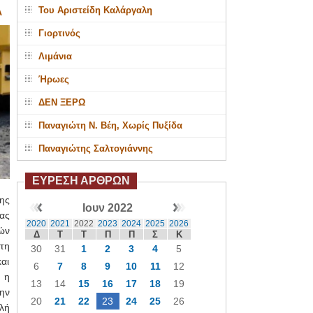
Του Αριστείδη Καλάργαλη
Α
Γιορτινός
Λιμάνια
Ήρωες
ΔΕΝ ΞΕΡΩ
Παναγιώτη Ν. Βέη, Χωρίς Πυξίδα
Παναγιώτης Σαλτογιάννης
ΕΥΡΕΣΗ ΑΡΘΡΩΝ
ης
Ιουν 2022
ας
2020
2021
2022
2023
2024
2025
2026
ών
Δ
Τ
Τ
Π
Π
Σ
Κ
τη
30
31
1
2
3
4
5
και
6
7
8
9
10
11
12
 η
13
14
15
16
17
18
19
ην
20
21
22
23
24
25
26
λή