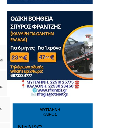
α
σί
ις
ς