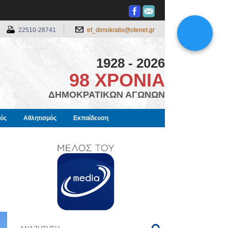
22510-28741
ef_dimokratis@otenet.gr
1928 - 2026
98 ΧΡΟΝΙΑ
ΔΗΜΟΚΡΑΤΙΚΩΝ ΑΓΩΝΩΝ
μός
Αθλητισμός
Εκπαίδευση