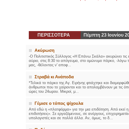
ΠΕΡΙΣΣΟΤΕΡΑ
Πέμπτη 23 Ιουνίου 2
Ακύρωση
-Ο Πολιτιστικός Σύλλογος «Η Επάνω Σκάλα» ακυρώνει τις ε
αύριο, στις 8:30 το απόγευμα, στο ομώνυμο πάρκο, -λόγω 
μας, -θέλοντας ν' αποφ...
Στραβά κι Ανάποδα
*Τελικά το πάρκο της Αγ. Ειρήνης φτιάχτηκε και διαμορφώθηκ
άνθρωποι που το χαίρονται και το απολαμβάνουν με τις όποιε
ώρες του 24ωρου. Μικροί, μ...
Γέμισε ο τόπος ψίχουλα
Από εδώ η «πλατφόρμα» για την μια επιδότηση. Από εκεί η 
επιδοτήσεις». Σε εργαζόμενους, σε ανέργους, επιχειρηματίες
υπολογιστές και σε πολλά άλλα. Αν, όμως, το δ...