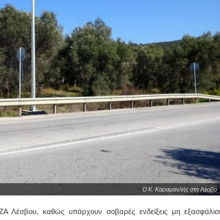
Ο Κ. Καραμανλής στη Λέσβο
ΙΖΑ Λέσβου, καθώς υπάρχουν σοβαρές ενδείξεις μη εξασφάλισ