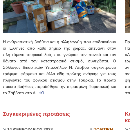
Η ανθρωπιστική βοήθεια και η αλληλεγγύη που επιδεικνύουν
Πρ
οι Έλληνες από κάθε σημείο της χώρας, απέναντι στον
Πα
πληττόμενο τουρκικό λαό, που γνώρισε τον πανικό και τον
«Δ
θάνατο από τον καταστροφικό σεισμό, συνεχίζεται. Ο
ερ
Σύλλογος Δικαστικών Υπαλλήλων Ν. Λέσβου συγκεντρώνει
αν
τρόφιμα, φάρμακα και άλλα είδη πρώτης ανάγκης για τους
αν
πληγέντες του φονικού σεισμού στην Τουρκία. Το πρώτο
ψη
πακέτο βοήθειας παραδόθηκε την περασμένη Παρασκευή και
πο
το Σάββατο στο Α...
στι
Συγκεκριμένες προτάσεις
Κ
κ
14 ΦΕΒΡΟΥΑΡΙΟΥ 2023
ΠΟΛΙΤΙΚΗ