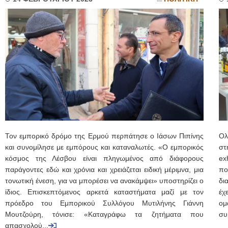
Τον εμπορικό δρόμο της Ερμού περπάτησε ο Ιάσων Πιπίνης
Ολ
και συνομίλησε με εμπόρους και καταναλωτές. «O εμπορικός
στ
κόσμος της Λέσβου είναι πληγωμένος από διάφορους
ex
παράγοντες εδώ και χρόνια και χρειάζεται ειδική μέριμνα, μια
πο
τονωτική ένεση, για να μπορέσει να ανακάμψει» υποστηρίζει ο
δι
ίδιος. Επισκεπτόμενος αρκετά καταστήματα μαζί με τον
έχ
πρόεδρο του Εμπορικού Συλλόγου Μυτιλήνης Γιάννη
ομ
Μουτζούρη, τόνισε: «Καταγράφω τα ζητήματα που
συ
απασχολού...