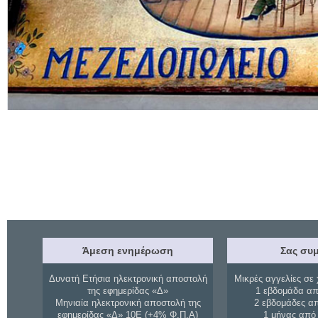
Άμεση ενημέρωση
Σας συμ
Δυνατή Ετήσια ηλεκτρονική αποστολή
Μικρές αγγελίες σε 
της εφημερίδας «Δ»
1 εβδομάδα απ
Μηνιαία ηλεκτρονική αποστολή της
2 εβδομάδες α
εφημερίδας «Δ» 10Ε (+4% Φ.Π.Α)
1 μήνας από