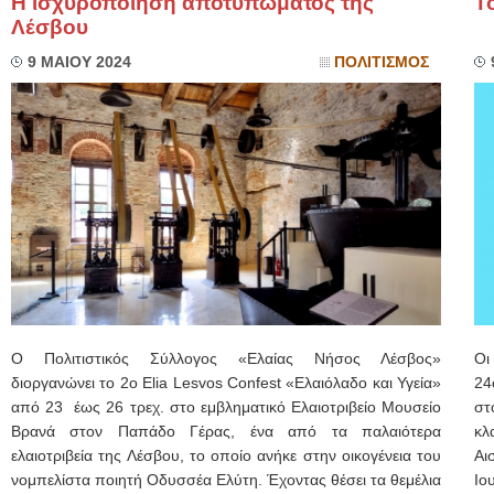
Η ισχυροποίηση αποτυπώματος της
Τ
Λέσβου
9 ΜΑΙΟΥ 2024
ΠΟΛΙΤΙΣΜΟΣ
Ο Πολιτιστικός Σύλλογος «Ελαίας Νήσος Λέσβος»
Οι
διοργανώνει το 2ο Elia Lesvos Confest «Ελαιόλαδο και Υγεία»
24
από 23 έως 26 τρεχ. στο εμβληματικό Ελαιοτριβείο Μουσείο
στ
Βρανά στον Παπάδο Γέρας, ένα από τα παλαιότερα
κλ
ελαιοτριβεία της Λέσβου, το οποίο ανήκε στην οικογένεια του
Αι
νομπελίστα ποιητή Οδυσσέα Ελύτη. Έχοντας θέσει τα θεμέλια
Ιο