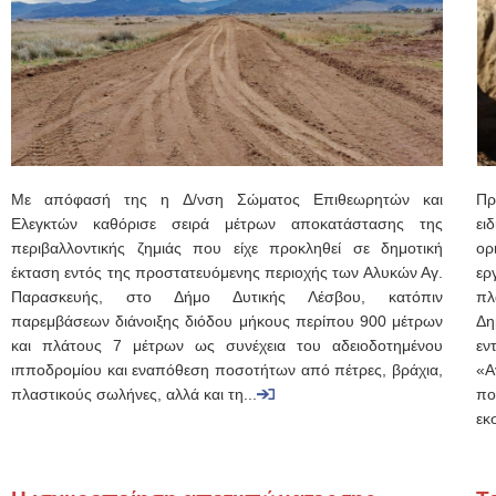
Με απόφασή της η Δ/νση Σώματος Επιθεωρητών και
Πρ
Ελεγκτών καθόρισε σειρά μέτρων αποκατάστασης της
ει
περιβαλλοντικής ζημιάς που είχε προκληθεί σε δημοτική
ορ
έκταση εντός της προστατευόμενης περιοχής των Αλυκών Αγ.
ερ
Παρασκευής, στο Δήμο Δυτικής Λέσβου, κατόπιν
πλ
παρεμβάσεων διάνοιξης διόδου μήκους περίπου 900 μέτρων
Δη
και πλάτους 7 μέτρων ως συνέχεια του αδειοδοτημένου
εν
ιπποδρομίου και εναπόθεση ποσοτήτων από πέτρες, βράχια,
«Α
πλαστικούς σωλήνες, αλλά και τη...
πο
εκ