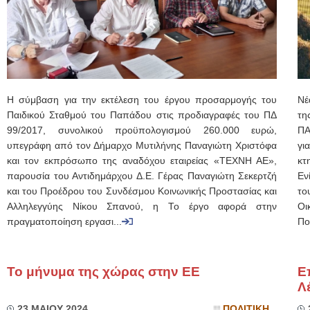
Η σύμβαση για την εκτέλεση του έργου προσαρμογής του
Νέ
Παιδικού Σταθμού του Παπάδου στις προδιαγραφές του ΠΔ
τη
99/2017, συνολικού προϋπολογισμού 260.000 ευρώ,
ΠΑ
υπεγράφη από τον Δήμαρχο Μυτιλήνης Παναγιώτη Χριστόφα
γι
και τον εκπρόσωπο της αναδόχου εταιρείας «ΤΕΧΝΗ ΑΕ»,
κτ
παρουσία του Αντιδημάρχου Δ.Ε. Γέρας Παναγιώτη Σεκερτζή
Εν
και του Προέδρου του Συνδέσμου Κοινωνικής Προστασίας και
το
Αλληλεγγύης Νίκου Σπανού, η Το έργο αφορά στην
Οι
πραγματοποίηση εργασι...
Πο
Το μήνυμα της χώρας στην ΕΕ
Ε
Λ
23 ΜΑΙΟΥ 2024
ΠΟΛΙΤΙΚΗ