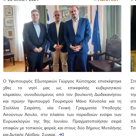
O Υφυπουργός Εξωτερικών Γιώργος Κώτσηρας επισκέφτηκε
Στ
χθες το νησί μας ως επικεφαλής κυβερνητικού
εν
κλιμακίου, συνοδευόμενος από τον βουλευτή Δωδεκανήσου
τη
και πρώην Υφυπουργό Τουρισμού Μάνο Κόνσολα και τη
στ
Στελλίνα Σιαράπη, νέα Γενική Γραμματέα Υποδοχής
Ευ
Αιτούντων Άσυλο, στο πλαίσιο των περιοδειών ενόψει των
πο
Ευρωεκλογών της 9ης Ιουνίου. Πραγματοποίησαν σειρά
π
επαφών με τοπικούς φορείς και στους δύο δήμους Μυτιλήνης
Τσ
και Δυτικής Λέσβου. Συγκεκ...