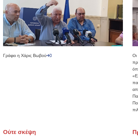
Γράφει η Χάρις Βωβού
Οι
πρ
όπ
«Ε
πα
απ
Πα
Πο
πι
Ούτε σκέψη
Π