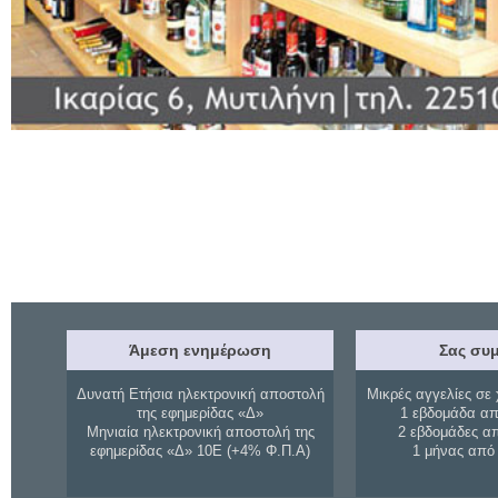
Άμεση ενημέρωση
Σας συμ
Δυνατή Ετήσια ηλεκτρονική αποστολή
Μικρές αγγελίες σε 
της εφημερίδας «Δ»
1 εβδομάδα απ
Μηνιαία ηλεκτρονική αποστολή της
2 εβδομάδες α
εφημερίδας «Δ» 10Ε (+4% Φ.Π.Α)
1 μήνας από