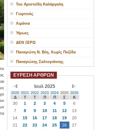
Του Αριστείδη Καλάργαλη
Γιορτινός
Λιμάνια
Ήρωες
ΔΕΝ ΞΕΡΩ
Παναγιώτη Ν. Βέη, Χωρίς Πυξίδα
Παναγιώτης Σαλτογιάννης
το
ΕΥΡΕΣΗ ΑΡΘΡΩΝ
ας
αι
Ιουλ 2025
υς
2020
2021
2022
2023
2024
2025
2026
χο
Δ
Τ
Τ
Π
Π
Σ
Κ
ον
30
1
2
3
4
5
6
ων
7
8
9
10
11
12
13
τα
14
15
16
17
18
19
20
21
22
23
24
25
26
27