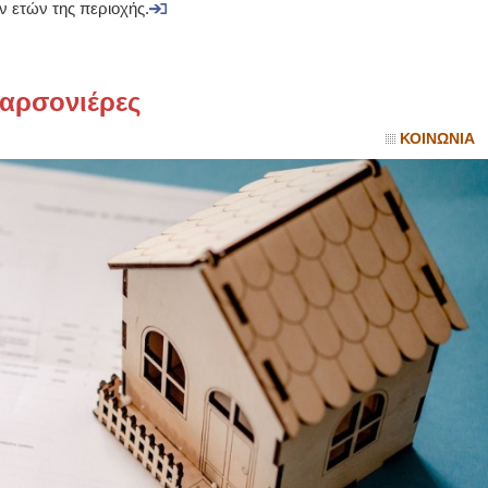
ν ετών της περιοχής.
ΙΩΑΝΝΗΣ Α. ΜΑΛΛΙΑΣ
ΧΕΙΡΟΥΡΓΟΣ
καρσονιέρες
ΟΦΘΑΛΜΙΑΤΡΟΣ
Διδάκτωρ Ιατρικής Σχολής
Πανεπιστημίου Αθηνών
ΚΟΙΝΩΝΙΑ
Καλλιπόλεως 3,Νέα Σμύρνη,
τηλ:210-9320215
Καβέτσου 10, Μυτιλήνη, τηλ:
2251038065
Χειρουργός Ωτορινολαρυγγολόγος
Έλενα Μπούμπα
Στρατιωτικός Ιατρός
Διδ.Παν.Αθηνών
Διπλωματούχος Ευρ.Ακαδημίας
Πάρνηθας 95-97 Αχαρναί
2102467085 & 6938502258
email- elenboumpa@gmail.com