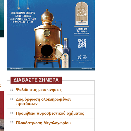
ΔΙΑΒΑΣΤΕ ΣΗΜΕΡΑ
Σ
Ψαλίδι στις μετακινήσεις
Διαμόρφωση ολοκληρωμένων
προτάσεων
Προμήθεια πυροσβεστικού οχήματος
Πλακόστρωση Μεγαλοχωρίου