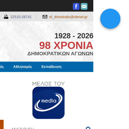
22510-28741
ef_dimokratis@otenet.gr
1928 - 2026
98 ΧΡΟΝΙΑ
ΔΗΜΟΚΡΑΤΙΚΩΝ ΑΓΩΝΩΝ
μός
Αθλητισμός
Εκπαίδευση