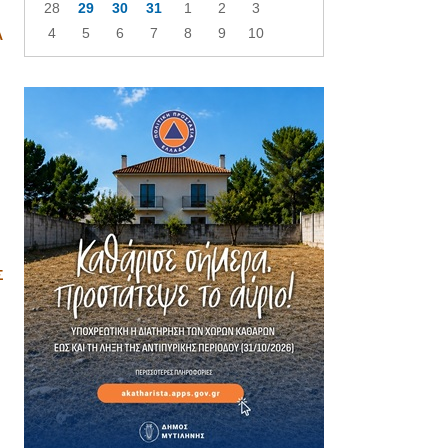
28
29
30
31
1
2
3
4
5
6
7
8
9
10
Α
Σ