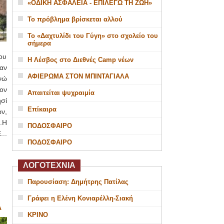
«ΟΔΙΚΗ ΑΣΦΑΛΕΙΑ - ΕΠΙΛΕΓΩ ΤΗ ΖΩΗ»
Το πρόβλημα βρίσκεται αλλού
Το «Δαχτυλίδι του Γύγη» στο σχολείο του
σήμερα
ου
Η Λέσβος στο Διεθνές Camp νέων
αν
ΑΦΙΕΡΩΜΑ ΣΤΟΝ ΜΠΙΝΤΑΓΙΑΛΑ
ενώ
τον
Απαιτείται ψυχραιμία
ησί
Επίκαιρα
ν,
.Η
ΠΟΔΟΣΦΑΙΡΟ
...
ΠΟΔΟΣΦΑΙΡΟ
ΛΟΓΟΤΕΧΝΙΑ
Παρουσίαση: Δημήτρης Πατίλας
Γράφει η Ελένη Κονιαρέλλη-Σιακή
Α
ΚΡΙΝΟ