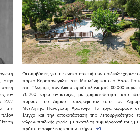
αγιώτη
Οι συμβάσεις για την ανακατασκευή των παιδικών χαρών σ
, στην
πάρκο Καραπαναγιώτη στη Μυτιλήνη και στο Έσσο Πάπ
τυπική
στο Πλωμάρι, συνολικού προϋπολογισμού 60.000 ευρώ κ
ος τον
70.200 ευρώ αντίστοιχα, με χρηματοδότηση από ίδιο
ό 22/7
πόρους του Δήμου, υπεγράφησαν από τον Δήμαρ
τά την
Μυτιλήνης, Παναγιώτη Χριστόφα. Τα έργα αφορούν στ
 πλέον
έλεγχο και την αποκατάσταση της λειτουργικότητας τ
υθέτηση
χώρων παιδικής χαράς, με σκοπό τη συμμόρφωσή τους με 
πρότυπα ασφαλείας και την πλήρω...