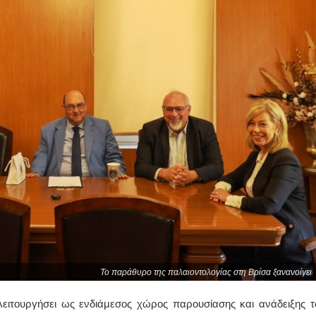
Το παράθυρο της παλαιοντολογίας στη Βρίσα ξανανοίγει
ειτουργήσει ως ενδιάμεσος χώρος παρουσίασης και ανάδειξης τ