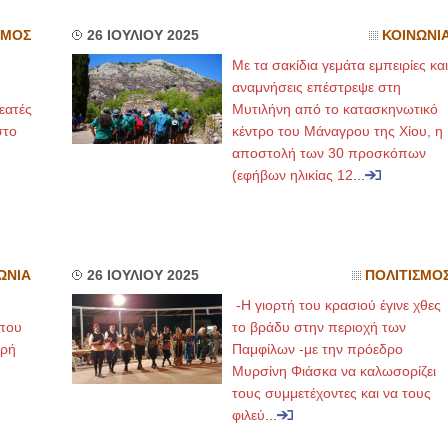
ΣΜΟΣ
26 ΙΟΥΛΙΟΥ 2025
ΚΟΙΝΩΝΙ
Με τα σακίδια γεμάτα εμπειρίες και
αναμνήσεις επέστρεψε στη
εατές
Μυτιλήνη από το κατασκηνωτικό
στο
κέντρο του Μάναγρου της Χίου, η
αποστολή των 30 προσκόπων
(εφήβων ηλικίας 12
...
ΩΝΙΑ
26 ΙΟΥΛΙΟΥ 2025
ΠΟΛΙΤΙΣΜΟ
.
-Η γιορτή του κρασιού έγινε χθες
που
το βράδυ στην περιοχή των
ερή
Παμφίλων -με την πρόεδρο
Μυρσίνη Φιάσκα να καλωσορίζει
τους συμμετέχοντες και να τους
φιλεύ
...