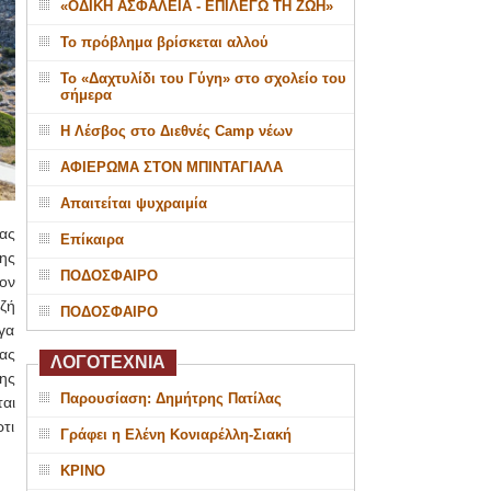
«ΟΔΙΚΗ ΑΣΦΑΛΕΙΑ - ΕΠΙΛΕΓΩ ΤΗ ΖΩΗ»
Το πρόβλημα βρίσκεται αλλού
Το «Δαχτυλίδι του Γύγη» στο σχολείο του
σήμερα
Η Λέσβος στο Διεθνές Camp νέων
ΑΦΙΕΡΩΜΑ ΣΤΟΝ ΜΠΙΝΤΑΓΙΑΛΑ
Απαιτείται ψυχραιμία
ας
Επίκαιρα
ης
ΠΟΔΟΣΦΑΙΡΟ
ον
ζή
ΠΟΔΟΣΦΑΙΡΟ
γα
ας
ΛΟΓΟΤΕΧΝΙΑ
ης
Παρουσίαση: Δημήτρης Πατίλας
αι
τι
Γράφει η Ελένη Κονιαρέλλη-Σιακή
ΚΡΙΝΟ