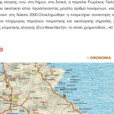
ής κίνησης, ενώ στη Λήμνο, στα δυτικά, η παραλία Ρωμέικος Γιαλό
ου οικιστικού ιστού προσελκύοντας μεγάλο αριθμό λουόμενων, και
ΙΩΑΝΝΗΣ Α. ΜΑΛΛΙΑΣ
κουν στη Natura 2000.Ολοκληρώθηκε η εναρκτήρια συνάντηση τ
ΧΕΙΡΟΥΡΓΟΣ
αι πλημμύρας παραλιών τουριστικής και οικολογικής σημασίας 
ΟΦΘΑΛΜΙΑΤΡΟΣ
Διδάκτωρ Ιατρικής Σχολής
ς κλιματικής αλλαγής (Eco-Beachtech)», το οποίο χρηματοδοτε...
Πανεπιστημίου Αθηνών
Καλλιπόλεως 3,Νέα Σμύρνη,
τηλ:210-9320215
Καβέτσου 10, Μυτιλήνη, τηλ:
2251038065
ά
Χειρουργός Ωτορινολαρυγγολόγος
ΟΙΚΟΝΟΜΙΑ
Έλενα Μπούμπα
Στρατιωτικός Ιατρός
Διδ.Παν.Αθηνών
Διπλωματούχος Ευρ.Ακαδημίας
Πάρνηθας 95-97 Αχαρναί
2102467085 & 6938502258
email- elenboumpa@gmail.com