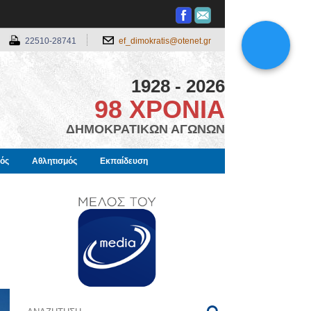
22510-28741
ef_dimokratis@otenet.gr
1928 - 2026
98 ΧΡΟΝΙΑ
ΔΗΜΟΚΡΑΤΙΚΩΝ ΑΓΩΝΩΝ
μός
Αθλητισμός
Εκπαίδευση