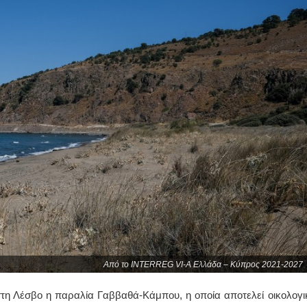
Από το INTERREG VI-A Ελλάδα – Κύπρος 2021-2027
στη Λέσβο η παραλία Γαββαθά-Κάμπου, η οποία αποτελεί οικολογι