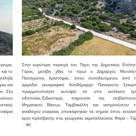
γευμα,
Στην ευρύτερη περιοχή του Τάρτι της Δημοτικής Ενότητ
και το
Γέρας, μετέβη χθες το πρωί ο Δήμαρχος Μυτιλήν
ατέληξε
Παναγιώτης Χριστόφας, όπου συνοδευόμενος από τ
ρια και
αρμόδιο γεωγραφικό Αντιδήμαρχο Παναγιώτη Σεκερτ
ών. Στη
πραγματοποίησε αυτοψία σε υπό εκτέλεση έρ
νεύουν
οδοποιίας.Ειδικότερα, παρουσία της επιβλέπουσ
στικής
Μηχανικού Βάσως Ταμβακέλλη και εκπροσώπου τ
εναέρια
αναδόχου εταιρείας επισκέφτηκαν τα σημεία όπου εκτελείτ
έργο πρόσβασης στις γεωργικές εκμεταλλεύσεις Φαρά – Τάρ
...