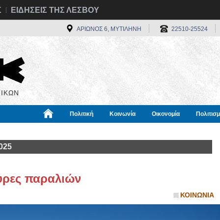
Σ
ΕΙΔΗΣΕΙΣ ΤΗΣ ΛΕΣΒΟΥ
ΑΡΙΩΝΟΣ 6, ΜΥΤΙΛΗΝΗ
22510-25524
ΙΚΩΝ
Πολιτική
Κοινωνία
Οικονομία
Πολιτισ
α
Χρήσιμα
Διεθνή
Πληροφορίες
025
ύρες παραλιών
ΚΟΙΝΩΝΙΑ