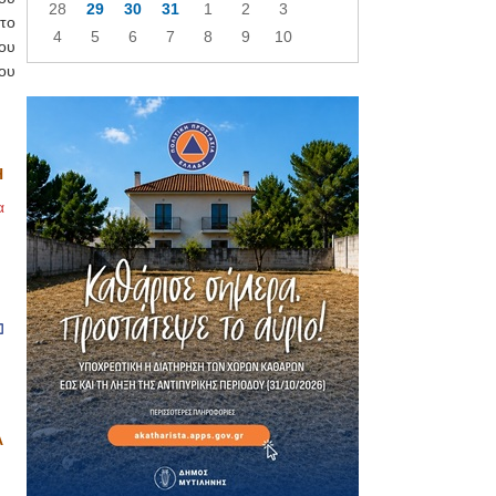
28
29
30
31
1
2
3
το
4
5
6
7
8
9
10
ου
ου
Η
α
Α