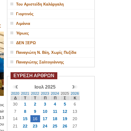
Του Αριστείδη Καλάργαλη
Γιορτινός
Λιμάνια
Σ
Ήρωες
ΔΕΝ ΞΕΡΩ
Παναγιώτη Ν. Βέη, Χωρίς Πυξίδα
Παναγιώτης Σαλτογιάννης
ΕΥΡΕΣΗ ΑΡΘΡΩΝ
Ιουλ 2025
2020
2021
2022
2023
2024
2025
2026
Δ
Τ
Τ
Π
Π
Σ
Κ
30
1
2
3
4
5
6
ις
ir
7
8
9
10
11
12
13
13
14
15
16
17
18
19
20
ου
21
22
23
24
25
26
27
ου