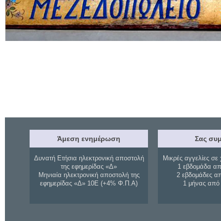
Άμεση ενημέρωση
Σας συμ
Δυνατή Ετήσια ηλεκτρονική αποστολή
Μικρές αγγελίες σε 
της εφημερίδας «Δ»
1 εβδομάδα απ
Μηνιαία ηλεκτρονική αποστολή της
2 εβδομάδες α
εφημερίδας «Δ» 10Ε (+4% Φ.Π.Α)
1 μήνας από