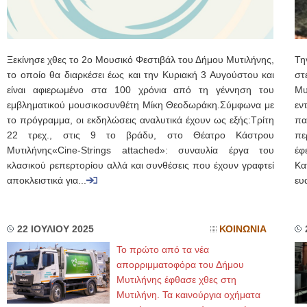
Ξεκίνησε χθες το 2ο Μουσικό Φεστιβάλ του Δήμου Μυτιλήνης,
Τη
το οποίο θα διαρκέσει έως και την Κυριακή 3 Αυγούστου και
στ
είναι αφιερωμένο στα 100 χρόνια από τη γέννηση του
Μυ
εμβληματικού μουσικοσυνθέτη Μίκη Θεοδωράκη.Σύμφωνα με
εν
το πρόγραμμα, οι εκδηλώσεις αναλυτικά έχουν ως εξής:Τρίτη
πα
22 τρεχ., στις 9 το βράδυ, στο Θέατρο Κάστρου
πε
Μυτιλήνης«Cine-Strings attached»: συναυλία έργα του
έφ
κλασικού ρεπερτορίου αλλά και συνθέσεις που έχουν γραφτεί
Κα
αποκλειστικά για...
ευ
22 ΙΟΥΛΙΟΥ 2025
ΚΟΙΝΩΝΙΑ
Το πρώτο από τα νέα
απορριμματοφόρα του Δήμου
Μυτιλήνης έφθασε χθες στη
Μυτιλήνη. Τα καινούργια οχήματα