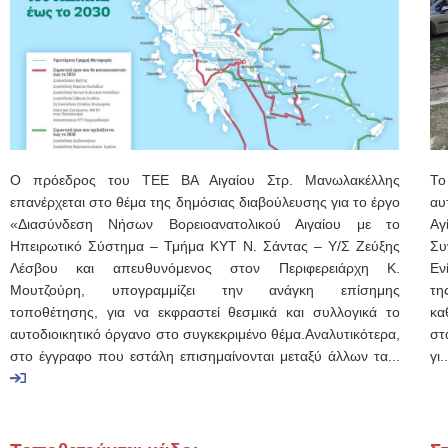
Ο πρόεδρος του ΤΕΕ ΒΑ Αιγαίου Στρ. Μανωλακέλλης
Το
επανέρχεται στο θέμα της δημόσιας διαβούλευσης για το έργο
αυ
«Διασύνδεση Νήσων Βορειοανατολικού Αιγαίου με το
Αγ
Ηπειρωτικό Σύστημα – Τμήμα ΚΥΤ Ν. Σάντας – Υ/Σ Ζεύξης
Συ
Λέσβου και απευθυνόμενος στον Περιφερειάρχη Κ.
Εν
Μουτζούρη, υπογραμμίζει την ανάγκη επίσημης
τη
τοποθέτησης, για να εκφραστεί θεσμικά και συλλογικά το
κα
αυτοδιοικητικό όργανο στο συγκεκριμένο θέμα.Αναλυτικότερα,
στ
στο έγγραφο που εστάλη επισημαίνονται μεταξύ άλλων τα...
γι..