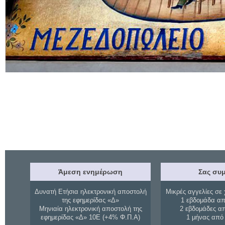
Άμεση ενημέρωση
Σας συμ
Δυνατή Ετήσια ηλεκτρονική αποστολή
Μικρές αγγελίες σε 
της εφημερίδας «Δ»
1 εβδομάδα απ
Μηνιαία ηλεκτρονική αποστολή της
2 εβδομάδες α
εφημερίδας «Δ» 10Ε (+4% Φ.Π.Α)
1 μήνας από