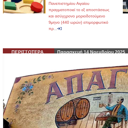
Πανεπιστημίου Αιγαίου
πραγματοποιεί το εξ αποστάσεως
και ασύγχρονο μοριοδοτούμενο
9μηνο (440 ωρών) επιμορφωτικό
πρ
...
ΠΕΡΙΣΣΟΤΕΡΑ
Παρασκευή 14 Νοεμβρίου 2025