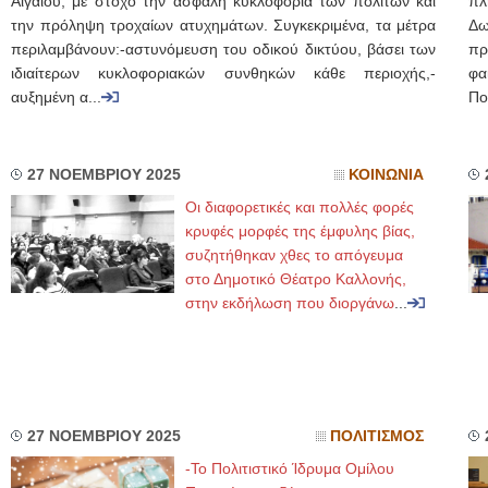
Αιγαίου, με στόχο την ασφαλή κυκλοφορία των πολιτών και
πλ
την πρόληψη τροχαίων ατυχημάτων. Συγκεκριμένα, τα μέτρα
Δ
περιλαμβάνουν:-αστυνόμευση του οδικού δικτύου, βάσει των
πρ
ιδιαίτερων κυκλοφοριακών συνθηκών κάθε περιοχής,-
φα
αυξημένη α...
Πο
27 ΝΟΕΜΒΡΙΟΥ 2025
ΚΟΙΝΩΝΙΑ
Οι διαφορετικές και πολλές φορές
κρυφές μορφές της έμφυλης βίας,
συζητήθηκαν χθες το απόγευμα
στο Δημοτικό Θέατρο Καλλονής,
στην εκδήλωση που διοργάνω
...
27 ΝΟΕΜΒΡΙΟΥ 2025
ΠΟΛΙΤΙΣΜΟΣ
-Το Πολιτιστικό Ίδρυμα Ομίλου