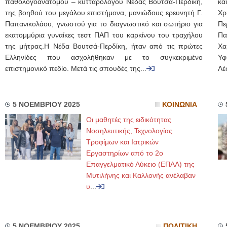
παθολογοανατόμου – κυτταρολόγου Νέδας Βουτσά-Περδίκη,
κα
της βοηθού του μεγάλου επιστήμονα, μανιώδους ερευνητή Γ.
Χρ
Παπανικολάου, γνωστού για το διαγνωστικό και σωτήριο για
Πε
εκατομμύρια γυναίκες τεστ ΠΑΠ του καρκίνου του τραχήλου
Πα
της μήτρας.Η Νέδα Βουτσά-Περδίκη, ήταν από τις πρώτες
Χα
Ελληνίδες που ασχολήθηκαν με το συγκεκριμένο
Υφ
επιστημονικό πεδίο. Μετά τις σπουδές της...
Λέ
5 ΝΟΕΜΒΡΙΟΥ 2025
ΚΟΙΝΩΝΙΑ
Οι μαθητές της ειδικότητας
Νοσηλευτικής, Τεχνολογίας
Τροφίμων και Ιατρικών
Εργαστηρίων από το 2ο
Επαγγελματικό Λύκειο (ΕΠΑΛ) της
Μυτιλήνης και Καλλονής ανέλαβαν
υ
...
5 ΝΟΕΜΒΡΙΟΥ 2025
ΠΟΛΙΤΙΚΗ