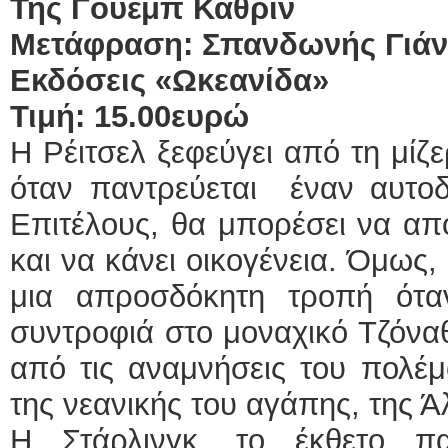
Της Γουέμπ Κάθριν
Μετάφραση: Σπανδωνής Γιάν
Εκδόσεις «Ωκεανίδα»
Τιμή: 15.00ευρώ
Η Ρέιτσελ ξεφεύγει από τη μίζ
όταν παντρεύεται έναν αυτοδη
Επιτέλους, θα μπορέσει να απο
και να κάνει οικογένεια. Όμως,
μια απροσδόκητη τροπή ότα
συντροφιά στο μοναχικό Τζόναθ
από τις αναμνήσεις του πολέμ
της νεανικής του αγάπης, της Άλ
Η Στάρλινγκ, το έκθετο π