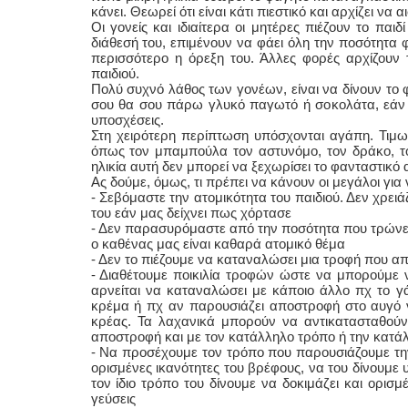
κάνει. Θεωρεί ότι είναι κάτι πιεστικό και αρχίζει να
Οι γονείς και ιδιαίτερα οι μητέρες πιέζουν το παι
διάθεσή του, επιμένουν να φάει όλη την ποσότητα 
περισσότερο η όρεξη του. Άλλες φορές αρχίζουν 
παιδιού.
Πολύ συχνό λάθος των γονέων, είναι να δίνουν το
σου θα σου πάρω γλυκό παγωτό ή σοκολάτα, εάν φ
υποσχέσεις.
Στη χειρότερη περίπτωση υπόσχονται αγάπη. Τιμω
όπως τον μπαμπούλα τον αστυνόμο, τον δράκο, το
ηλικία αυτή δεν μπορεί να ξεχωρίσει το φανταστικό
Ας δούμε, όμως, τι πρέπει να κάνουν οι μεγάλοι για
- Σεβόμαστε την ατομικότητα του παιδιού. Δεν χρειά
του εάν μας δείχνει πως χόρτασε
- Δεν παρασυρόμαστε από την ποσότητα που τρώνε ά
ο καθένας μας είναι καθαρά ατομικό θέμα
- Δεν το πιέζουμε να καταναλώσει μια τροφή που απ
- Διαθέτουμε ποικιλία τροφών ώστε να μπορούμε 
αρνείται να καταναλώσει με κάποιο άλλο πχ το γά
κρέμα ή πχ αν παρουσιάζει αποστροφή στο αυγό να 
κρέας. Τα λαχανικά μπορούν να αντικατασταθούν 
αποστροφή και με τον κατάλληλο τρόπο ή την κατάλλ
- Να προσέχουμε τον τρόπο που παρουσιάζουμε τη
ορισμένες ικανότητες του βρέφους, να του δίνουμε υ
τον ίδιο τρόπο του δίνουμε να δοκιμάζει και ορισμ
γεύσεις