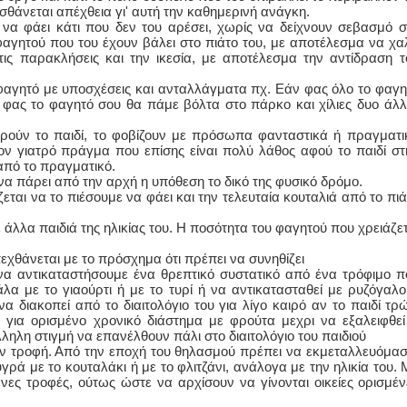
 αισθάνεται απέχθεια γι' αυτή την καθημερινή ανάγκη.
δί να φάει κάτι που δεν του αρέσει, χωρίς να δείχνουν σεβασμό σ
ΙΩΑΝΝΗΣ Α. ΜΑΛΛΙΑΣ
φαγητού που του έχουν βάλει στο πιάτο του, με αποτέλεσμα να χα
τις παρακλήσεις και την ικεσία, με αποτέλεσμα την αντίδραση τ
ΧΕΙΡΟΥΡΓΟΣ
ΟΦΘΑΛΜΙΑΤΡΟΣ
 φαγητό με υποσχέσεις και ανταλλάγματα πχ. Εάν φας όλο το φαγη
Διδάκτωρ Ιατρικής Σχολής
ας το φαγητό σου θα πάμε βόλτα στο πάρκο και χίλιες δυο άλλ
Πανεπιστημίου Αθηνών
Καλλιπόλεως 3,Νέα Σμύρνη,
τηλ:210-9320215
ρούν το παιδί, το φοβίζουν με πρόσωπα φανταστικά ή πραγματι
Καβέτσου 10, Μυτιλήνη, τηλ:
ν γιατρό πράγμα που επίσης είναι πολύ λάθος αφού το παιδί στ
2251038065
 από το πραγματικό.
 να πάρει από την αρχή η υπόθεση το δικό της φυσικό δρόμο.
ζεται να το πιέσουμε να φάει και την τελευταία κουταλιά από το πιά
Χειρουργός Ωτορινολαρυγγολόγος
λλα παιδιά της ηλικίας του. Η ποσότητα του φαγητού που χρειάζετ
Έλενα Μπούμπα
Στρατιωτικός Ιατρός
Διδ.Παν.Αθηνών
εχθάνεται με το πρόσχημα ότι πρέπει να συνηθίζει
Διπλωματούχος Ευρ.Ακαδημίας
να αντικαταστήσουμε ένα θρεπτικό συστατικό από ένα τρόφιμο π
Πάρνηθας 95-97 Αχαρναί
λα με το γιαούρτι ή με το τυρί ή να αντικατασταθεί με ρυζόγαλο
2102467085 & 6938502258
διακοπεί από το διαιτολόγιο του για λίγο καιρό αν το παιδί τρώ
email- elenboumpa@gmail.com
για ορισμένο χρονικό διάστημα με φρούτα μεχρι να εξαλειφθεί
ηλη στιγμή να επανέλθουν πάλι στο διαιτολόγιο του παιδιού
ν τροφή. Από την εποχή του θηλασμού πρέπει να εκμεταλλευόμασ
γρά με το κουταλάκι ή με το φλιτζάνι, ανάλογα με την ηλικία του. 
ένες τροφές, ούτως ώστε να αρχίσουν να γίνονται οικείες ορισμέν