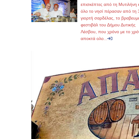
επισκέπτες από τη Μυτιλήνη 
όλο το νησί πέρασαν από τη 
γιορτή σαρδέλας, το βραβευμ
φεστιβάλ του Δήμου Δυτικής
Λέσβου, που χρόνο με το χρό
αποκτά ολο...