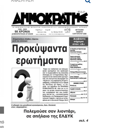
πό
να