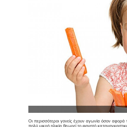
Οι περισσότεροι γονείς έχουν αγωνία όσoν αφορά τ
πολύ μικρή ηλικία θεωρεί το φαγητό καταναγκαστικό