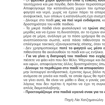
- Οι
φρέσκοι χυμοί φρούτων είναι η εύκολη λύσ
ταυτόχρονα και μια παγίδα, διότι δίνουν περισσότερ
Αποφεύγουμε την κατανάλωση χυμών του εμπορίο
φαγητό και νερό, χωρίς να έχουν πάρει τα απαραίτ
αναψυκτικά, των οποίων η κατανάλωση έχει συσχετ
- Δίνουμε στο παιδί
μας να πιεί νερό ενδιάμεσα
, κ
δραστηριότητα του κάθε παιδιού.
- Τα μικρά παιδιά είναι φυσιολογικό να
τρώνε συχ
μερίδες και να έχουν τη δυνατότητα, αν το έχουν α
μέρα σε μέρα, ανάλογα με το πόσο γρήγορα θα ανα
αναπτύσσονται σωστά, κατά πάσα πιθανότητα πα
επιλέγουμε τακτικές εξαναγκαστικής σίτισης, όταν τ
- Δεν χρησιμοποιούμε
ποτέ το φαγητό ως μέσο 
πιθανότατα θα ακολουθούν το παιδί και ως ενήλικα.
-
Για να γίνει η διατροφή του παιδιού πιο ευχά
πιέσετε να φάει κάτι που δεν θέλει. Ψάχνουμε και 
και υφών, αποφεύγοντας άλλες δραστηριότητες όπω
- Δίνουμε το περιθώριο στο παιδί να αποφασίσει γ
μην λειτουργεί αντιδραστικά, έχοντας όμως βάλει π
ανάμεσα σε γονέα και παιδί, τα οποία όμως θα πρέπ
να γίνει αυτό, θα είναι να μάθει ο ίδιος ο γονιός 
λόγους που δεν πρέπει ή πρέπει να έχει τη συγκ
απλός διαμεσολαβητής.
- Προετοιμάζουμε στα παιδιά υγιεινά σνακ για το 
Πηγή: Λία Χατζημανώλη- mama-ko