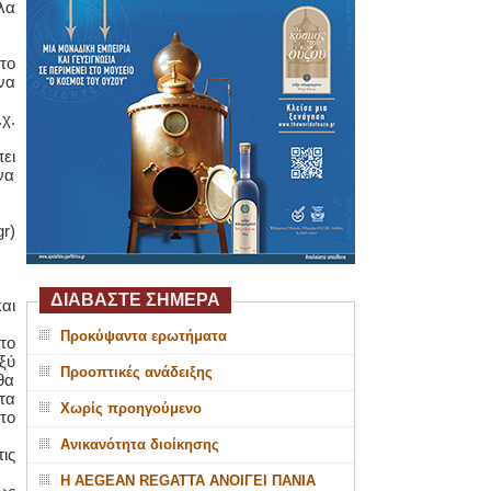
λα
το
να
χ.
ει
να
r)
ΔΙΑΒΑΣΤΕ ΣΗΜΕΡΑ
αι
Προκύψαντα ερωτήματα
το
ξύ
Προοπτικές ανάδειξης
θα
τα
Χωρίς προηγούμενο
το
Ανικανότητα διοίκησης
ις
Η AEGEAN REGATTA ΑΝΟΙΓΕΙ ΠΑΝΙΑ