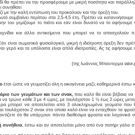
ιδί θα πρέπει να την προσφέρουμε με μικρή ποσότητα και παράλλη
ι συνηθίσει
ζί με την καλή εντύπωση του προκαλούν και την όρεξή του.
υτό συμβαίνει περίπου στα 2,5-4,5 έτη. Πρέπει να κατανοήσουμε 
μην του γεμίζουμε το πιάτο και εάν είναι δυνατό να το αφήνουμε 
ιχνίδια και άλλα αντικείμενα που μπορεί να το απασχολούν π.
άν είναι σωματικά φυσιολογικό, μικρή ή ιδιότροπη όρεξη δεν πρέπ
είναι γερό και τα υπόλοιπα είναι απλά ιδιοτροπίες. Ας τις αφήσουμε 
(της Ιωάννας Μπαντερμα iator.g
πο
έτσι ώστε να γευματίζει όλη η οικογένεια μαζί, καθημερινά έστω κ
ράριο των γευμάτων και των σνακ,
που καλό θα είναι βέβαια να 
πει να τρώνε κάθε 3 με 4 ώρες, με τουλάχιστον 1 ½ έως 2 ώρες μετα
μέρα μπορεί να αποτελείται από 3 ολοκληρωμένα γεύματα που 
αι τουλάχιστον 2 σνακ στα οποία καλό είναι να ενταχθούν τα φρού
ροντίζετε ότι θα υπάρχουν πάντα διαθέσιμα φρούτα και λαχανικά σ
ή συνήθεια
, έστω και αν αποτελείται μόνο από ένα ποτήρι γάλα στ