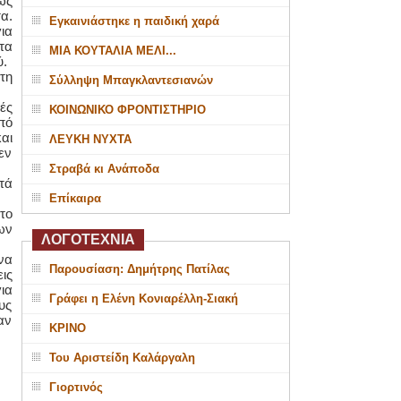
ως
α.
Εγκαινιάστηκε η παιδική χαρά
ια
τα
ΜΙΑ ΚΟΥΤΑΛΙΑ ΜΕΛΙ...
ύ.
τη
Σύλληψη Μπαγκλαντεσιανών
ές
ΚΟΙΝΩΝΙΚΟ ΦΡΟΝΤΙΣΤΗΡΙΟ
πό
αι
ΛΕΥΚΗ ΝΥΧΤΑ
εν
Στραβά κι Ανάποδα
τά
Επίκαιρα
το
ων
ΛΟΓΟΤΕΧΝΙΑ
να
Παρουσίαση: Δημήτρης Πατίλας
ις
ια
Γράφει η Ελένη Κονιαρέλλη-Σιακή
υς
αν
ΚΡΙΝΟ
Του Αριστείδη Καλάργαλη
Γιορτινός