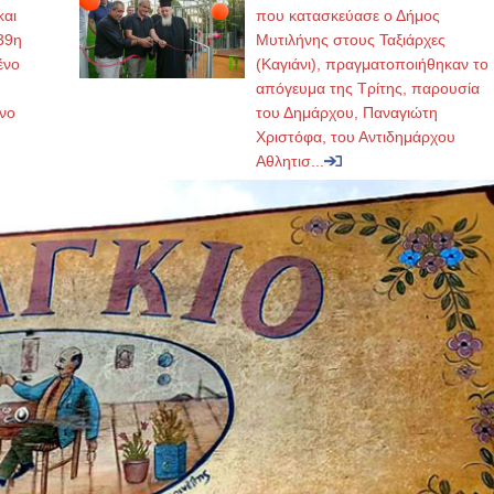
και
που κατασκεύασε ο Δήμος
39η
Μυτιλήνης στους Ταξιάρχες
ένο
(Καγιάνι), πραγματοποιήθηκαν το
απόγευμα της Τρίτης, παρουσία
νο
του Δημάρχου, Παναγιώτη
Χριστόφα, του Αντιδημάρχου
Αθλητισ...