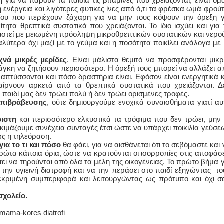
η
για να πάρουν τα παιδιά τις βιταμίνες που χρειάζονται, είναι όμ
η ενέργεια και λιγότερες φυτικές ίνες από ό,τι τα φρέσκα ωμά φρούτ
υ που περιέχουν ζάχαρη για να μην τους κόψουν την όρεξη γ
ητα θρεπτικά συστατικά που χρειάζονται. Το ίδιο ισχύει και για 
ιστεί με μειωμένη πρόσληψη μικροθρεπτικών συστατικών και νερο
αλύτερα όχι μαζί με το γεύμα και η ποσότητα ποικίλει ανάλογα με 
νά μικρές μερίδες
. Είναι μάλιστα θεμιτό να προσφέρονται μικρ
νάγκη να ζητήσουν περισσότερο. Η όρεξή τους μπορεί να αλλάζει α
πτύσσονται και πόσο δραστήρια είναι. Εφόσον είναι ενεργητικά κ
ίρνουν αρκετά από τα θρεπτικά συστατικά που χρειάζονται. Δ
ο παιδί μας δεν τρώει πολύ ή δεν τρώει ορισμένες τροφές.
επιβράβευσης
, ούτε δημιουργούμε ενοχικά συναισθήματα γιατί αυ
ριστη
και περισσότερο ελκυστικά τα τρόφιμα που δεν τρώει, μην 
δοκιμάζουμε συνέχεια συνταγές έτσι ώστε να υπάρχει ποικιλία γεύσε
ς η τηλεόραση.
ια το τι και πόσο
θα φάει, για να αισθάνεται ότι το σεβόμαστε και 
ρώτα κάποια όρια, ώστε να κρατούνται οι ισορροπίες στις αποφάσε
ει να τηρούνται από όλα τα μέλη της οικογένειας. Το πρώτο βήμα γ
για την υγιεινή διατροφή και να την περάσει στο παιδί εξηγώντας το
εκριμένη συμπεριφορά και λειτουργώντας ως πρότυπο και όχι σ
σχολείο.
res diatrofi