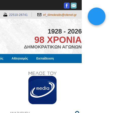
22510-28741
ef_dimokratis@otenet.gr
1928 - 2026
98 ΧΡΟΝΙΑ
ΔΗΜΟΚΡΑΤΙΚΩΝ ΑΓΩΝΩΝ
μός
Αθλητισμός
Εκπαίδευση