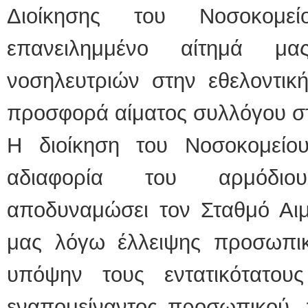
Διοίκησης του Νοσοκομ
επανειλημμένο αίτημά μ
νοσηλευτριών στην εθελοντική
προσφορά αίματος συλλόγου στ
Η διοίκηση του Νοσοκομείο
αδιαφορία του αρμόδιο
αποδυναμώσει τον Σταθμό Αιμ
μας λόγω έλλειψης προσωπι
υπόψην τους εντατικότατου
εναπομείναντος προσωπικού, π