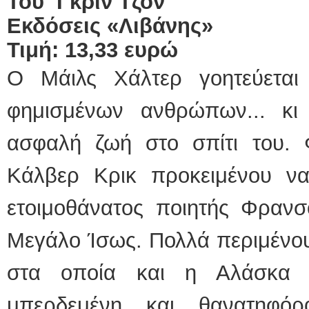
Του Γκριν Τζον
Εκδόσεις «Λιβάνης»
Τιμή: 13,33 ευρώ
Ο Μάιλς Χάλτερ γοητεύεται
φημισμένων ανθρώπων... κι
ασφαλή ζωή στο σπίτι του. Φ
Κάλβερ Κρικ προκειμένου ν
ετοιμοθάνατος ποιητής Φραν
Μεγάλο Ίσως. Πολλά περιμένου
στα οποία και η Αλάσκα Γ
μπερδεμένη και θανατηφό