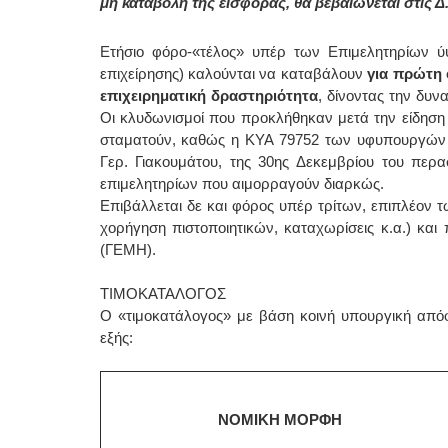
μη καταβολή της εισφοράς, θα βεβαιώνεται στις Δ
Eτήσιο φόρο-«τέλος» υπέρ των Επιμελητηρίων 
επιχείρησης) καλούνται να καταβάλουν
για πρώτη 
επιχειρηματική δραστηριότητα
, δίνοντας την δυν
Οι κλυδωνισμοί που προκλήθηκαν μετά την είδηση 
σταματούν, καθώς η ΚΥΑ 79752 των υφυπουργών Ο
Γερ. Γιακουμάτου, της 30ης Δεκεμβρίου του περα
επιμελητηρίων που αιμορραγούν διαρκώς.
Επιβάλλεται δε και φόρος υπέρ τρίτων, επιπλέον
χορήγηση πιστοποιητικών, καταχωρίσεις κ.α.) κα
(ΓΕΜΗ).
ΤΙΜΟΚΑΤΑΛΟΓΟΣ
Ο «τιμοκατάλογος» με βάση κοινή υπουργική απόφ
εξής:
ΝΟΜΙΚΗ ΜΟΡΦΗ