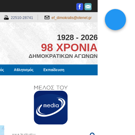
22510-28741
ef_dimokratis@otenet.gr
1928 - 2026
98 ΧΡΟΝΙΑ
ΔΗΜΟΚΡΑΤΙΚΩΝ ΑΓΩΝΩΝ
μός
Αθλητισμός
Εκπαίδευση