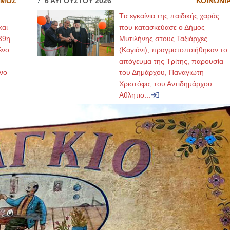
ΣΜΟΣ
6 ΑΥΓΟΥΣΤΟΥ 2026
ΚΟΙΝΩΝΙ
Tα εγκαίνια της παιδικής χαράς
και
που κατασκεύασε ο Δήμος
39η
Μυτιλήνης στους Ταξιάρχες
ένο
(Καγιάνι), πραγματοποιήθηκαν το
απόγευμα της Τρίτης, παρουσία
νο
του Δημάρχου, Παναγιώτη
Χριστόφα, του Αντιδημάρχου
Αθλητισ...