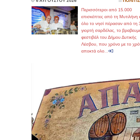
6 ΑΥΓΟΥΣΤΟΥ 2026
ΠΟΛΙΤΙ
Περισσότεροι από 15.000
επισκέπτες από τη Μυτιλήνη 
όλο το νησί πέρασαν από τη 
γιορτή σαρδέλας, το βραβευμ
φεστιβάλ του Δήμου Δυτικής
Λέσβου, που χρόνο με το χρό
αποκτά ολο...