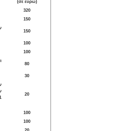
(σε ευρώ)
320
150
ν
150
100
100
ι
80
30
ν
ν
20
1
100
100
20