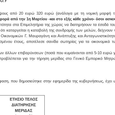
.Ο.Υ
ΙΩΑΝΝΗΣ Α. ΜΑΛΛΙΑΣ
ύψους από 20 ευρώ 320 ευρώ (ανάλογα με τη νομική μορφή τ
φορά από την 1η Μαρτίου -και στο εξής κάθε χρόνο- όσοι ασκο
ΧΕΙΡΟΥΡΓΟΣ
ΟΦΘΑΛΜΙΑΤΡΟΣ
ατότητα στα Επιμελητήρια της χώρας να διατηρήσουν τα έσοδά του
Διδάκτωρ Ιατρικής Σχολής
ότι καταργείται η καταβολή της συνδρομής των μελών, δείχνουν 
Πανεπιστημίου Αθηνών
Καλλιπόλεως 3,Νέα Σμύρνη,
ικονομικών Γ. Μαυραγάνη και Ανάπτυξης και Ανταγωνιστικότητ
τηλ:210-9320215
σμένου έτους, αποτέλεσε σανίδα σωτηρίας για τα οικονομικά τ
Καβέτσου 10, Μυτιλήνη, τηλ:
2251038065
 των άλλων επιβαρύνσεων (ποσά που κυμαίνονται από 5-10 ευρώ γ
Χειρουργός Ωτορινολαρυγγολόγος
ι προβλέπεται για την τήρηση μερίδας στο Γενικό Εμπορικό Μητρ
Έλενα Μπούμπα
Στρατιωτικός Ιατρός
Διδ.Παν.Αθηνών
Διπλωματούχος Ευρ.Ακαδημίας
Πάρνηθας 95-97 Αχαρναί
αση, που δημοσιεύτηκε στην εφημερίδα της κυβερνήσεως, έχει 
2102467085 & 6938502258
email- elenboumpa@gmail.com
ΕΤΗΣΙΟ ΤΕΛΟΣ
ΔΙΑΤΗΡΗΣΗΣ
ΜΕΡΙΔΑΣ