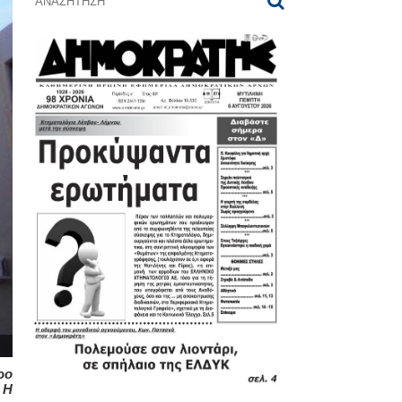
ρο
 Η