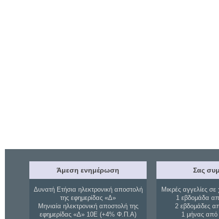
Άμεση ενημέρωση
Σας συμ
Δυνατή Ετήσια ηλεκτρονική αποστολή
Μικρές αγγελίες σε 
της εφημερίδας «Δ»
1 εβδομάδα απ
Μηνιαία ηλεκτρονική αποστολή της
2 εβδομάδες α
εφημερίδας «Δ» 10Ε (+4% Φ.Π.Α)
1 μήνας από