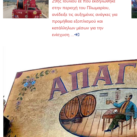
29ης Ιουλίου εε που εκδηλώθηκε
στην περιοχή του Πλωμαρίου,
ανέδειξε τις αυξημένες ανάγκες για
προμήθεια εξοπλισμού και
κατάλληλων μέσων για την
ενίσχυση ...