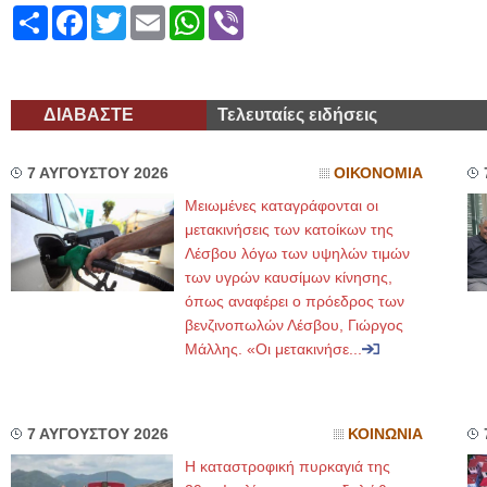
Share
Facebook
Twitter
Email
WhatsApp
Viber
ΔΙΑΒΑΣΤΕ
Τελευταίες ειδήσεις
7 ΑΥΓΟΥΣΤΟΥ 2026
ΟΙΚΟΝΟΜΙΑ
Μειωμένες καταγράφονται οι
μετακινήσεις των κατοίκων της
Λέσβου λόγω των υψηλών τιμών
των υγρών καυσίμων κίνησης,
όπως αναφέρει ο πρόεδρος των
βενζινοπωλών Λέσβου, Γιώργος
Μάλλης. «Οι μετακινήσε...
7 ΑΥΓΟΥΣΤΟΥ 2026
ΚΟΙΝΩΝΙΑ
Η καταστροφική πυρκαγιά της