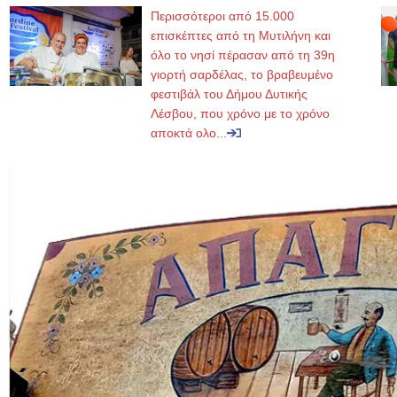
Περισσότεροι από 15.000
επισκέπτες από τη Μυτιλήνη και
όλο το νησί πέρασαν από τη 39η
γιορτή σαρδέλας, το βραβευμένο
φεστιβάλ του Δήμου Δυτικής
Λέσβου, που χρόνο με το χρόνο
αποκτά ολο...