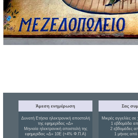
Άμεση ενημέρωση
Σας συμ
Δυνατή Ετήσια ηλεκτρονική αποστολή
Μικρές αγγελίες σε 
της εφημερίδας «Δ»
1 εβδομάδα απ
Μηνιαία ηλεκτρονική αποστολή της
2 εβδομάδες α
εφημερίδας «Δ» 10Ε (+4% Φ.Π.Α)
1 μήνας από