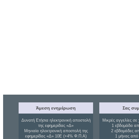
Άμεση ενημέρωση
Σας συμ
Δυνατή Ετήσια ηλεκτρονική αποστολή
Μικρές αγγελίες σε 
της εφημερίδας «Δ»
1 εβδομάδα απ
Μηνιαία ηλεκτρονική αποστολή της
2 εβδομάδες α
εφημερίδας «Δ» 10Ε (+4% Φ.Π.Α)
1 μήνας από