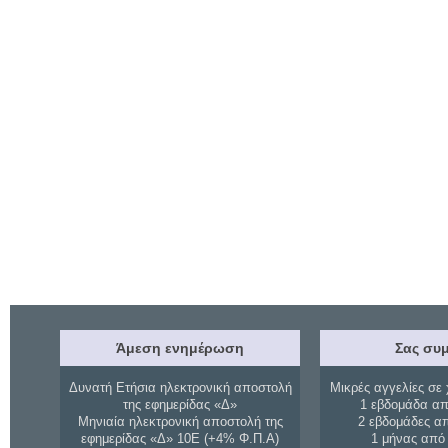
Άμεση ενημέρωση
Σας συμ
Δυνατή Ετήσια ηλεκτρονική αποστολή
Μικρές αγγελίες σε 
της εφημερίδας «Δ»
1 εβδομάδα απ
Μηνιαία ηλεκτρονική αποστολή της
2 εβδομάδες α
εφημερίδας «Δ» 10Ε (+4% Φ.Π.Α)
1 μήνας από