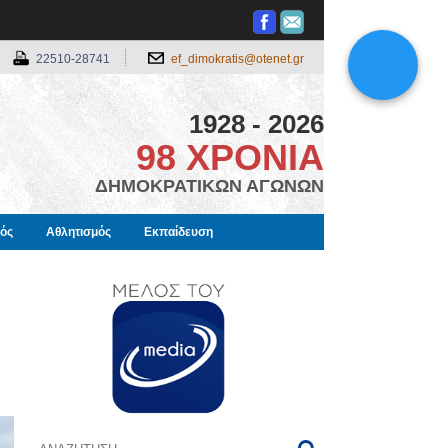
22510-28741
ef_dimokratis@otenet.gr
1928 - 2026
98 ΧΡΟΝΙΑ
ΔΗΜΟΚΡΑΤΙΚΩΝ ΑΓΩΝΩΝ
μός
Αθλητισμός
Εκπαίδευση