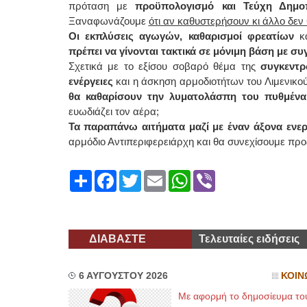
πρόταση με
προϋπολογισμό και Τεύχη Δημο
Ξαναφωνάζουμε
ότι αν καθυστερήσουν κι άλλο δε
Οι εκπλύσεις αγωγών, καθαρισμοί φρεατίων
κα
πρέπει να γίνονται τακτικά σε μόνιμη βάση με σ
Σχετικά με το εξίσου σοβαρό θέμα της
συγκεντρ
ενέργειες
και η άσκηση αρμοδιοτήτων του Λιμενικού 
θα καθαρίσουν την λυματολάσπη του πυθμένα
ευωδιάζει τον αέρα;
Τα παραπάνω αιτήματα μαζί με έναν άξονα ενε
αρμόδιο Αντιπεριφερειάρχη και θα συνεχίσουμε προ
Share
Facebook
Twitter
Email
WhatsApp
Viber
ΔΙΑΒΑΣΤΕ
Τελευταίες ειδήσεις
6 ΑΥΓΟΥΣΤΟΥ 2026
ΚΟΙΝ
Με αφορμή το δημοσίευμα το