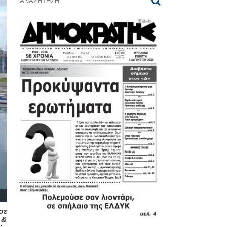
σε
 &