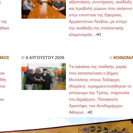
ς
αξιοποίηση, συντήρηση, ανάδειξη
και προβολή χώρων που ανήκουν
στην εποπτεία της Εφορείας
 της
Αρχαιοτήτων Λέσβου, με στόχο
ήθηκε
την ανάδειξη της πολιτιστικής
κληρονομιάς...
ΣΜΟΣ
6 ΑΥΓΟΥΣΤΟΥ 2026
ΚΟΙΝΩΝΙ
Tα εγκαίνια της παιδικής χαράς
και
που κατασκεύασε ο Δήμος
39η
Μυτιλήνης στους Ταξιάρχες
ένο
(Καγιάνι), πραγματοποιήθηκαν το
απόγευμα της Τρίτης, παρουσία
νο
του Δημάρχου, Παναγιώτη
Χριστόφα, του Αντιδημάρχου
Αθλητισ...