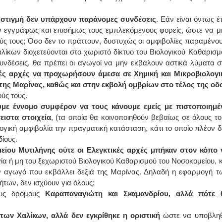
η στιγμή δεν υπάρχουν παράνομες συνδέσεις
. Εάν είναι όντως έ
ν εγγράφως και επισήμως τους εμπλεκόμενους φορείς, ώστε να μ
ύς τους; Όσο δεν το πράττουν, δυστυχώς οι αμφιβολίες παραμένου
λίκων διοχετεύονται στο χωριστό δίκτυο του Βιολογικού Καθαρισμ
υνδέσεις, θα πρέπει οι αγωγοί να μην εκβάλουν αστικά λύματα σ
κές αρχές να προχωρήσουν άμεσα σε Χημική και Μικροβιολογι
ά της Μαρίνας, καθώς και στην εκβολή ομβρίων στο τέλος της οδ
ύς τους.
υμε έννομο συμφέρον να τους κάνουμε εμείς με πιστοποιημέ
ειστα στοιχεία
, (τα οποία θα κοινοποιηθούν βεβαίως σε όλους το
γική αμφιβολία την πραγματική κατάσταση, κάτι το οποίο πλέον δ
ίους.
είου Μυτιλήνης ούτε οι Ελεγκτικές αρχές μπήκαν στον κόπο 
γία ή μη του ξεχωριστού Βιολογικού Καθαρισμού του Νοσοκομείου, κ
ν αγωγό που εκβάλλει δεξιά της Μαρίνας. Δηλαδή η εφαρμογή τ
των, δεν ισχύουν για όλους;
ους δρόμους
Καραπαναγιώτη και Σκαμανδρίου, αλλά
πότε 
ν Χαλίκων, αλλά δεν εγκρίθηκε η οριστική
ώστε να υποβληθ