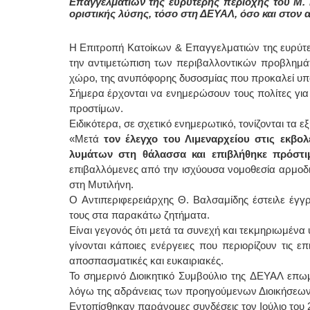
Επαγγελματιών της ευρύτερης περιοχής του Μ. Γ
οριστικής λύσης, τόσο στη ΔΕΥΑΛ, όσο και στον 
Η Επιτροπή Κατοίκων & Επαγγελματιών της ευρύτερ
την αντιμετώπιση των περιβαλλοντικών προβλημά
χώρο, της ανυπόφορης δυσοσμίας που προκαλεί υποβ
Σήμερα έρχονται να ενημερώσουν τους πολίτες για
προστίμων.
Ειδικότερα, σε σχετικό ενημερωτικό, τονίζονται τα εξ
«Μετά
τον έλεγχο του Λιμεναρχείου στις εκβ
λυμάτων στη θάλασσα και επιβλήθηκε πρόστ
επιβαλλόμενες από την ισχύουσα νομοθεσία αρμοδιό
στη Μυτιλήνη.
O Αντιπεριφερειάρχης Θ. Βαλσαμίδης έστειλε έγγ
τους στα παρακάτω ζητήματα.
Είναι γεγονός ότι μετά τα συνεχή και τεκμηριωμένα
γίνονται κάποιες ενέργειες που περιορίζουν τις ε
αποσπασματικές και ευκαιριακές.
Το σημερινό Διοικητικό Συμβούλιο της ΔΕΥΑΛ επ
λόγω της αδράνειας των προηγούμενων Διοικήσεων,
Εντοπίσθηκαν παράνομες συνδέσεις τον Ιούλιο του 2