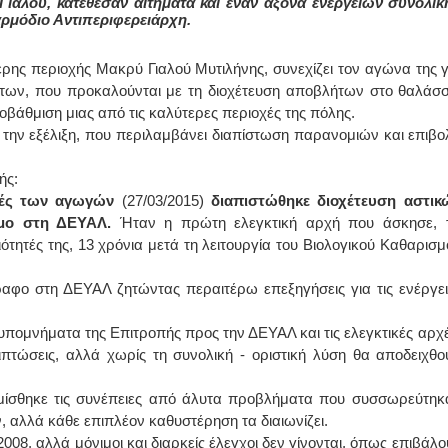
ιαλού, κατέθεσαν αιτήματα και έναν άξονα ενεργειών συνολικ
αρμόδιο Αντιπεριφερειάρχη.
ΙΩΑΝΝΗΣ Α. ΜΑΛΛΙΑΣ
ης περιοχής Μακρύ Γιαλού Μυτιλήνης, συνεχίζει τον αγώνα της γ
ΧΕΙΡΟΥΡΓΟΣ
των, που προκαλούνται με τη διοχέτευση αποβλήτων στο θαλάσσ
ΟΦΘΑΛΜΙΑΤΡΟΣ
Διδάκτωρ Ιατρικής Σχολής
άθμιση μιας από τις καλύτερες περιοχές της πόλης.
Πανεπιστημίου Αθηνών
Καλλιπόλεως 3,Νέα Σμύρνη,
 την εξέλιξη, που περιλαμβάνει διαπίστωση παρανομιών και επιβο
τηλ:210-9320215
Καβέτσου 10, Μυτιλήνη, τηλ:
2251038065
ής:
ολές των αγωγών
(27/03/2015)
διαπιστώθηκε διοχέτευση αστικ
Χειρουργός Ωτορινολαρυγγολόγος
ιμο στη ΔΕΥΑΛ.
Ήταν η πρώτη ελεγκτική αρχή που άσκησε, τ
τητές της, 13 χρόνια μετά τη λειτουργία του Βιολογικού Καθαρισμ
Έλενα Μπούμπα
Στρατιωτικός Ιατρός
Διδ.Παν.Αθηνών
ραφο στη ΔΕΥΑΛ ζητώντας περαιτέρω επεξηγήσεις για τις ενέργει
Διπλωματούχος Ευρ.Ακαδημίας
Πάρνηθας 95-97 Αχαρναί
2102467085 & 6938502258
 υπομνήματα της Επιτροπής προς την ΔΕΥΑΛ και τις ελεγκτικές αρχέ
email- elenboumpa@gmail.com
πιπτώσεις, αλλά χωρίς τη συνολική - οριστική λύση θα αποδειχθο
ωμίσθηκε τις συνέπειες από άλυτα προβλήματα που συσσωρεύτηκ
 αλλά κάθε επιπλέον καθυστέρηση τα διαιωνίζει.
008, αλλά μόνιμοι και διαρκείς έλεγχοι δεν γίνονται, όπως επιβάλο