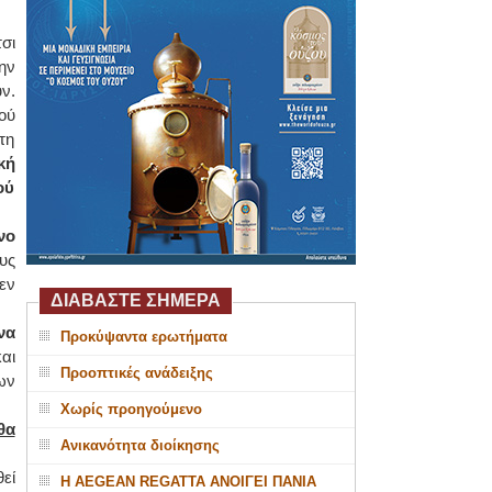
τσι
ην
ν.
ού
τη
κή
ού
νο
υς
εν
ΔΙΑΒΑΣΤΕ ΣΗΜΕΡΑ
να
Προκύψαντα ερωτήματα
αι
Προοπτικές ανάδειξης
ων
Χωρίς προηγούμενο
θα
Ανικανότητα διοίκησης
εί
Η AEGEAN REGATTA ΑΝΟΙΓΕΙ ΠΑΝΙΑ