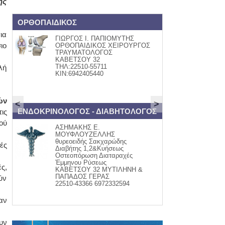
ής
ΟΡΘΟΠΑΙΔΙΚΟΣ
Book and Art
ια
ΓΙΩΡΓΟΣ Ι. ΠΑΠΙΟΜΥΤΗΣ
ΒΙΒΛΙ
ιο
ΟΡΘΟΠΑΙΔΙΚΟΣ ΧΕΙΡΟΥΡΓΟΣ
Βάλια
ΤΡΑΥΜΑΤΟΛΟΓΟΣ
Κομνην
ΚΑΒΕΤΣΟΥ 32
τηλ:22
ΤΗΛ:22510-55711
www.fa
λή
ΚΙΝ:6942405440
ών
<
>
ΕΝΔΟΚΡΙΝΟΛΟΓΟΣ - ΔΙΑΒΗΤΟΛΟΓΟΣ
ψαράδικο
ις
ού
ΑΣΗΜΑΚΗΣ Ε.
ΦΡΕΣΚ
ΜΟΥΦΛΟΥΖΕΛΛΗΣ
Μαγει
θυρεοειδής Σακχαρώδης
-σαλάτ
ές
Διαβήτης 1,2&Κυήσεως
-ψαρομ
Οστεοπόρωση Διαταραχές
Ψητά &
Έμμηνου Ρύσεως
παραγ
ς,
ΚΑΒΕΤΣΟΥ 32 ΜΥΤΙΛΗΝΗ &
τηλ. 2
ΠΑΠΑΔΟΣ ΓΕΡΑΣ
ύν
22510-43366 6972332594
αν
υν