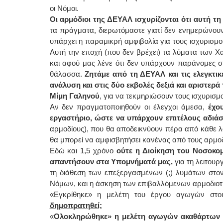
οι Νόμοι.
Οι αρμόδιοι της ΔΕΥΑΛ ισχυρίζονται ότι αυτή τ
τα πράγματα, διερωτόμαστε γιατί δεν ενημερώνου
υπάρχει η παραμικρή αμφιβολία για τους ισχυρισμο
Αυτή την εποχή (που δεν βρέχει) τα λύματα των Χα
και αφού μας λένε ότι δεν υπάρχουν παράνομες σ
θάλασσα.
Ζητάμε από τη ΔΕΥΑΛ και τις ελεγκτι
ανάλυση και στις δύο εκβολές δεξιά και αριστερ
Μίμη Γαληνού
, για να τεκμηριώσουν τους ισχυρισμο
Αν δεν πραγματοποιηθούν οι έλεγχοι άμεσα,
έχο
εργαστήριο, ώστε να υπάρχουν επιτέλους αδιάσ
αρμοδίους), που θα αποδεικνύουν πέρα από κάθε λο
θα μπορεί να αμφισβητήσει κανένας από τους αρμοδ
Εδώ και 1,5 χρόνο
ούτε η Διοίκηση του Νοσοκομ
απαντήσουν στα Υπομνήματά μας,
για τη λειτουρ
τη διάθεση των επεξεργασμένων (;) λυμάτων στο
Νόμων, και η άσκηση των επιβαλλόμενων αρμοδιοτή
«Εγκρίθηκε» η μελέτη του έργου αγωγών στ
δημοπρατηθεί;
«
Ολοκληρώθηκε» η μελέτη αγωγών ακαθάρτων τω