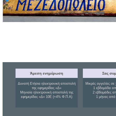
Άμεση ενημέρωση
Σας συμ
Δυνατή Ετήσια ηλεκτρονική αποστολή
Μικρές αγγελίες σε 
της εφημερίδας «Δ»
1 εβδομάδα απ
Μηνιαία ηλεκτρονική αποστολή της
2 εβδομάδες α
εφημερίδας «Δ» 10Ε (+4% Φ.Π.Α)
1 μήνας από