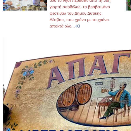
όλο το νησί πέρασαν από τη 39η
γιορτή σαρδέλας, το βραβευμένο
φεστιβάλ του Δήμου Δυτικής
Λέσβου, που χρόνο με το χρόνο
αποκτά ολο...