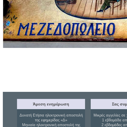
Άμεση ενημέρωση
Σας συμ
Δυνατή Ετήσια ηλεκτρονική αποστολή
Μικρές αγγελίες σε 
της εφημερίδας «Δ»
1 εβδομάδα απ
Μηνιαία ηλεκτρονική αποστολή της
2 εβδομάδες α