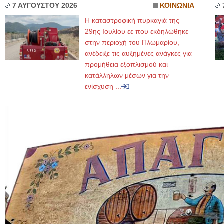
7 ΑΥΓΟΥΣΤΟΥ 2026
ΚΟΙΝΩΝΙΑ
Η καταστροφική πυρκαγιά της
29ης Ιουλίου εε που εκδηλώθηκε
στην περιοχή του Πλωμαρίου,
ανέδειξε τις αυξημένες ανάγκες για
προμήθεια εξοπλισμού και
κατάλληλων μέσων για την
ενίσχυση ...