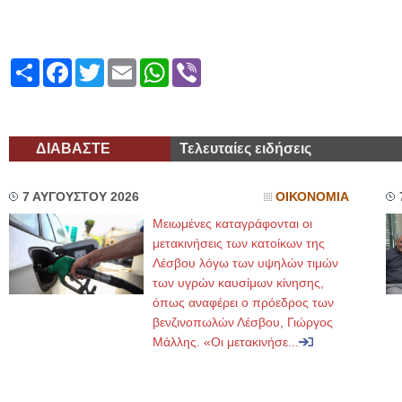
Share
Facebook
Twitter
Email
WhatsApp
Viber
ΔΙΑΒΑΣΤΕ
Τελευταίες ειδήσεις
7 ΑΥΓΟΥΣΤΟΥ 2026
ΟΙΚΟΝΟΜΙΑ
Μειωμένες καταγράφονται οι
μετακινήσεις των κατοίκων της
Λέσβου λόγω των υψηλών τιμών
των υγρών καυσίμων κίνησης,
όπως αναφέρει ο πρόεδρος των
βενζινοπωλών Λέσβου, Γιώργος
Μάλλης. «Οι μετακινήσε...