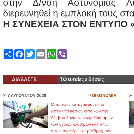
στην Δ/νση Αστυνομίας Λ
διερευνηθεί η εμπλοκή τους στ
Η ΣΥΝΕΧΕΙΑ ΣΤΟΝ ΕΝΤΥΠΟ 
Share
Facebook
Twitter
Email
WhatsApp
Viber
ΔΙΑΒΑΣΤΕ
Τελευταίες ειδήσεις
7 ΑΥΓΟΥΣΤΟΥ 2026
ΟΙΚΟΝΟΜΙΑ
Μειωμένες καταγράφονται οι
μετακινήσεις των κατοίκων της
Λέσβου λόγω των υψηλών τιμών
των υγρών καυσίμων κίνησης,
όπως αναφέρει ο πρόεδρος των