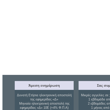
Άμεση ενημέρωση
Σας συμ
Δυνατή Ετήσια ηλεκτρονική αποστολή
Μικρές αγγελίες σε 
της εφημερίδας «Δ»
1 εβδομάδα απ
Μηνιαία ηλεκτρονική αποστολή της
2 εβδομάδες α
εφημερίδας «Δ» 10Ε (+4% Φ.Π.Α)
1 μήνας από