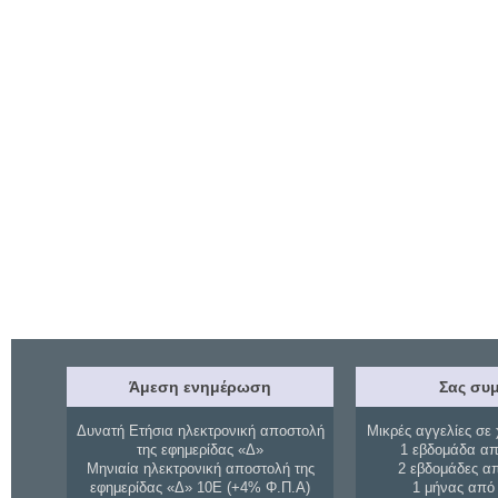
Άμεση ενημέρωση
Σας συμ
Δυνατή Ετήσια ηλεκτρονική αποστολή
Μικρές αγγελίες σε 
της εφημερίδας «Δ»
1 εβδομάδα απ
Μηνιαία ηλεκτρονική αποστολή της
2 εβδομάδες α
εφημερίδας «Δ» 10Ε (+4% Φ.Π.Α)
1 μήνας από