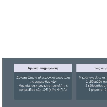
Άμεση ενημέρωση
Σας συμ
Δυνατή Ετήσια ηλεκτρονική αποστολή
Μικρές αγγελίες σε 
της εφημερίδας «Δ»
1 εβδομάδα απ
Μηνιαία ηλεκτρονική αποστολή της
2 εβδομάδες α
εφημερίδας «Δ» 10Ε (+4% Φ.Π.Α)
1 μήνας από