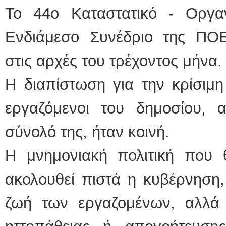
Το 44ο Καταστατικό - Οργα
ΕΙΔΙΚΟΣ ΚΑΡΔΙΟΛΟ
Ενδιάμεσο Συνέδριο της ΠΟ
ΚΩΝΣΤΑΝΤΙ
Holter πίεσ
Δοκιμασία 
στις αρχές του τρέχοντος μήνα.
υπέρηχος
Μυτιλήνη Β
τηλ.225130
Η διαπίστωση για την κρίσιμη
Γέρα:Παπάδ
aroniskos@
εργαζόμενοι του δημοσίου, 
Φυσικοθεραπεύτρια 
σύνολό της, ήταν κοινή.
Σταυρουλάκη
Πτυχιούχος
ΑΤΕΙ Θεσσα
Σύμβαση μ
Η μνημονιακή πολιτική που θ
Ασκληπιού 
Μυτιλήνη
τηλ. 22510-
ακολουθεί πιστά η κυβέρνηση, 
ζωή των εργαζομένων, αλλά κ