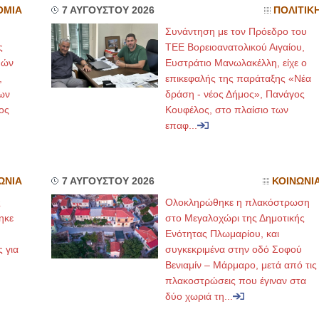
ΟΜΙΑ
7 ΑΥΓΟΥΣΤΟΥ 2026
ΠΟΛΙΤΙΚ
Συνάντηση με τον Πρόεδρο του
ς
ΤΕΕ Βορειοανατολικού Αιγαίου,
μών
Ευστράτιο Μανωλακέλλη, είχε ο
,
επικεφαλής της παράταξης «Νέα
ων
δράση - νέος Δήμος», Πανάγος
ος
Κουφέλος, στο πλαίσιο των
επαφ...
ΩΝΙΑ
7 ΑΥΓΟΥΣΤΟΥ 2026
ΚΟΙΝΩΝΙ
ς
Ολοκληρώθηκε η πλακόστρωση
ηκε
στο Μεγαλοχώρι της Δημοτικής
,
Ενότητας Πλωμαρίου, και
ς για
συγκεκριμένα στην οδό Σοφού
Βενιαμίν – Μάρμαρο, μετά από τις
πλακοστρώσεις που έγιναν στα
δύο χωριά τη...