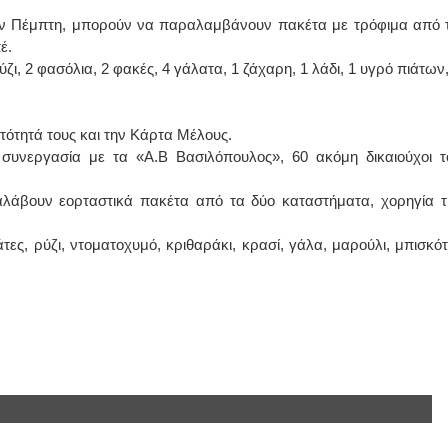
την Πέμπτη, μπορούν να παραλαμβάνουν πακέτα με τρόφιμα από τ
ΙΩΑΝΝΗΣ Α. ΜΑΛΛΙΑΣ
έ.
ι, 2 φασόλια, 2 φακές, 4 γάλατα, 1 ζάχαρη, 1 λάδι, 1 υγρό πιάτων,
ΧΕΙΡΟΥΡΓΟΣ
ΟΦΘΑΛΜΙΑΤΡΟΣ
Διδάκτωρ Ιατρικής Σχολής
Πανεπιστημίου Αθηνών
Καλλιπόλεως 3,Νέα Σμύρνη,
υτότητά τους και την Κάρτα Μέλους.
τηλ:210-9320215
 συνεργασία με τα «Α.Β Βασιλόπουλος», 60 ακόμη δικαιούχοι τ
Καβέτσου 10, Μυτιλήνη, τηλ:
2251038065
αλάβουν εορταστικά πακέτα από τα δύο καταστήματα, χορηγία τ
Χειρουργός Ωτορινολαρυγγολόγος
ες, ρύζι, ντοματοχυμό, κριθαράκι, κρασί, γάλα, μαρούλι, μπισκότ
Έλενα Μπούμπα
Στρατιωτικός Ιατρός
Διδ.Παν.Αθηνών
Διπλωματούχος Ευρ.Ακαδημίας
Πάρνηθας 95-97 Αχαρναί
2102467085 & 6938502258
email- elenboumpa@gmail.com