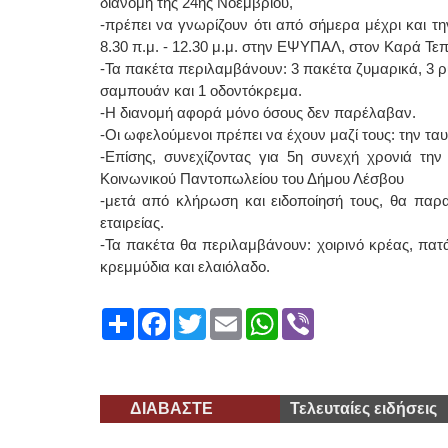
διανομή της 24ης Νοεμβρίου,
-πρέπει να γνωρίζουν ότι από σήμερα μέχρι και 
8.30 π.μ. - 12.30 μ.μ. στην ΕΨΥΠΑΛ, στον Καρά Τεπ
-Τα πακέτα περιλαμβάνουν: 3 πακέτα ζυμαρικά, 3 ρύζ
σαμπουάν και 1 οδοντόκρεμα.
-Η διανομή αφορά μόνο όσους δεν παρέλαβαν.
-Οι ωφελούμενοι πρέπει να έχουν μαζί τους: την τα
-Επίσης, συνεχίζοντας για 5η συνεχή χρονιά την
Κοινωνικού Παντοπωλείου του Δήμου Λέσβου
-μετά από κλήρωση και ειδοποίησή τους, θα παρ
εταιρείας.
-Τα πακέτα θα περιλαμβάνουν: χοιρινό κρέας, πατάτ
κρεμμύδια και ελαιόλαδο.
Share
Facebook
Twitter
Email
WhatsApp
Viber
ΔΙΑΒΑΣΤΕ
Τελευταίες ειδήσεις