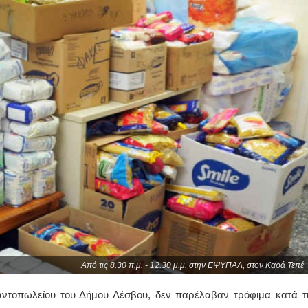
Από τις 8.30 π.μ. - 12.30 μ.μ. στην ΕΨΥΠΑΛ, στον Καρά Τεπέ
αντοπωλείου του Δήμου Λέσβου, δεν παρέλαβαν τρόφιμα κατά τ